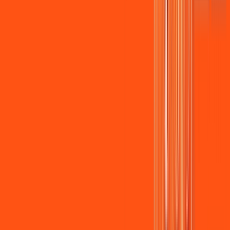
Assista filmes e séries em 4k sem interrupções