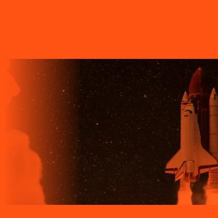
ÓPTICA, A REDE DE TRANSMISSÃO DE DADOS MAIS
VELOZ QUE EXISTE EM TODO O MUNDO. MAIS DE 60
MUNICÍPIOS NO PARANÁ CONTAM COM A ALTA
QUALIDADE, ESTABILIDADE E VELOCIDADE DE CONEXÃO
DA INTERNET BANDA EXTRALARGA DA LIGGA PARA SUAS
CASAS.