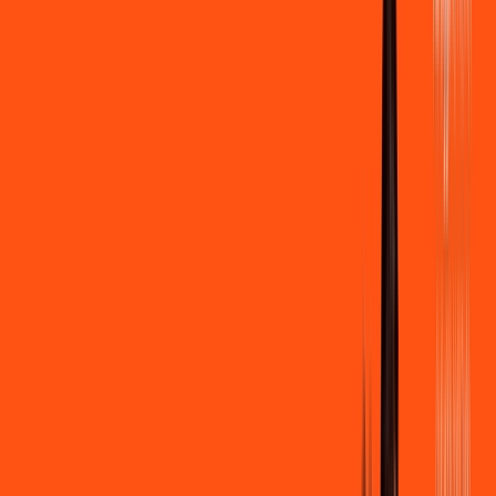
500 MEGA
INTERNET
Benefícios:
Instalação gratuita
Wi-Fi Grátis
Assinaturas inclusas:
Clube Ligga
Ligga energy
*Confira as condições dessa oferta +
de
R$ 109,90
/mês