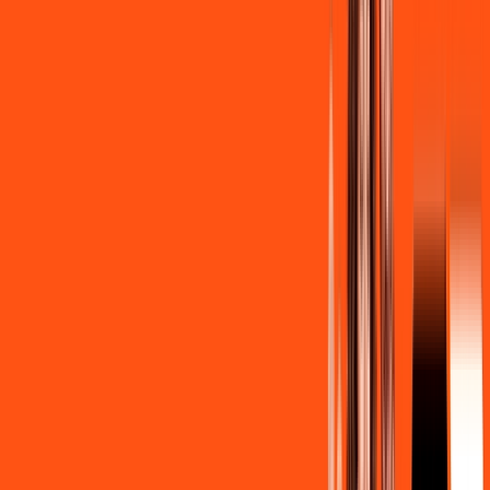
R$ 139,90
/mês
por:
R$
129
,
90
/MÊS
Contratar Agora
Contratar Agora
Consulte as ofertas
para o seu endereço!
CONSULTAR AGORA
CONFIRA OS COMBOS QUE
SELECIONAMOS PARA VOCÊ!
600MB + INNER LITE
Por:
R$