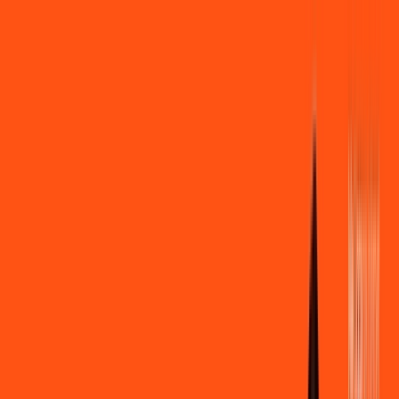
Você
Empresa
PR - União da Vitória
|
Área do cliente
Contratar pelo
WhatsApp
Chat On-line
Assine Internet Fibra Ligga em União
da Vitória – Planos Imperdíveis, Ultra
Velocidade e Estabilidade
MELHOR OFERTA