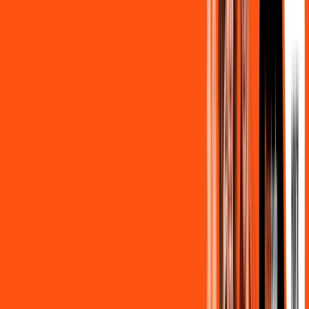
139
,
90
/MÊS
Contratar Agora
800MB + HBO MAX
Por:
R$
139
,
90
/MÊS
Contratar Agora
OS MELHORES APPS INCLUSOS NO
SEU
PLANO DE INTERNET