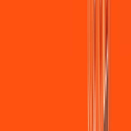
Wi-fi de alta performance para curtir e compartilhar à vontade