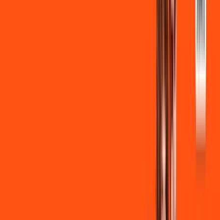
INTERNET + FUTEBOL
Benefícios:
Instalação gratuita
Wi-Fi Grátis
Assinaturas inclusas:
ligga play
Clube Ligga
Ligga energy
*Confira as condições dessa oferta +
de