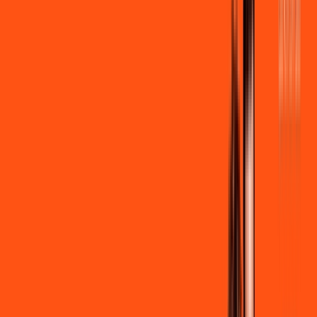
por:
R$
99
,
90
/MÊS
Contratar Agora
Contratar Agora
600 MEGA
INTERNET + STREAMING
Benefícios:
Instalação gratuita
Wi-Fi Grátis
Assinaturas inclusas:
Globoplay Anuncios