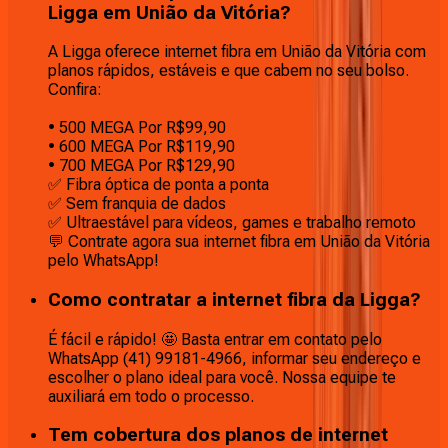
Ligga em União da Vitória?
A Ligga oferece internet fibra em União da Vitória com
planos rápidos, estáveis e que cabem no seu bolso.
Confira:
• 500 MEGA Por R$99,90
• 600 MEGA Por R$119,90
• 700 MEGA Por R$129,90
✅ Fibra óptica de ponta a ponta
✅ Sem franquia de dados
✅ Ultraestável para vídeos, games e trabalho remoto
💬 Contrate agora sua internet fibra em União da Vitória
pelo WhatsApp!
Como contratar a internet fibra da Ligga?
É fácil e rápido! 🤩 Basta entrar em contato pelo
WhatsApp (41) 99181-4966, informar seu endereço e
escolher o plano ideal para você. Nossa equipe te
auxiliará em todo o processo.
Tem cobertura dos planos de internet