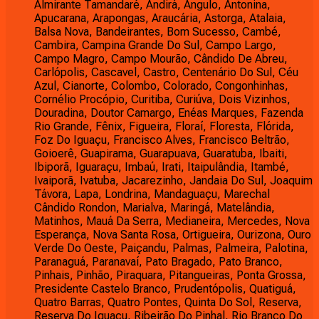
Almirante Tamandaré, Andirá, Ângulo, Antonina,
Apucarana, Arapongas, Araucária, Astorga, Atalaia,
Balsa Nova, Bandeirantes, Bom Sucesso, Cambé,
Cambira, Campina Grande Do Sul, Campo Largo,
Campo Magro, Campo Mourão, Cândido De Abreu,
Carlópolis, Cascavel, Castro, Centenário Do Sul, Céu
Azul, Cianorte, Colombo, Colorado, Congonhinhas,
Cornélio Procópio, Curitiba, Curiúva, Dois Vizinhos,
Douradina, Doutor Camargo, Enéas Marques, Fazenda
Rio Grande, Fênix, Figueira, Floraí, Floresta, Flórida,
Foz Do Iguaçu, Francisco Alves, Francisco Beltrão,
Goioerê, Guapirama, Guarapuava, Guaratuba, Ibaiti,
Ibiporã, Iguaraçu, Imbaú, Irati, Itaipulândia, Itambé,
Ivaiporã, Ivatuba, Jacarezinho, Jandaia Do Sul, Joaquim
Távora, Lapa, Londrina, Mandaguaçu, Marechal
Cândido Rondon, Marialva, Maringá, Matelândia,
Matinhos, Mauá Da Serra, Medianeira, Mercedes, Nova
Esperança, Nova Santa Rosa, Ortigueira, Ourizona, Ouro
Verde Do Oeste, Paiçandu, Palmas, Palmeira, Palotina,
Paranaguá, Paranavaí, Pato Bragado, Pato Branco,
Pinhais, Pinhão, Piraquara, Pitangueiras, Ponta Grossa,
Presidente Castelo Branco, Prudentópolis, Quatiguá,
Quatro Barras, Quatro Pontes, Quinta Do Sol, Reserva,
Reserva Do Iguaçu, Ribeirão Do Pinhal, Rio Branco Do