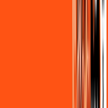
Clube Ligga
Ligga energy
Globoplay Anuncios
ligga play futebol 2
Assine Internet Fibra Ligga em União
da Vitória
A internet da Ligga em União da Vitória é muito rápida para
você navegar, assistir a vídeos, ver seus shows preferidos,
ouvir músicas e levar a sua experiência de jogo online a outro
nível. Clique em CONTRATAR AGORA, ou fale com um de
nossos consultores via WhatsApp, e mude de vez para a
Ligga Internet Banda Larga.