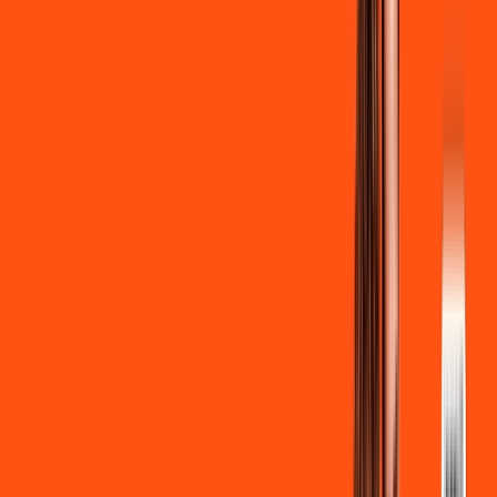
Clube Ligga
Ligga energy
*Confira as condições dessa oferta +
de
R$ 129,90
/mês
por:
R$
119
,
90
/MÊS
Contratar Agora
Contratar Agora
700 MEGA