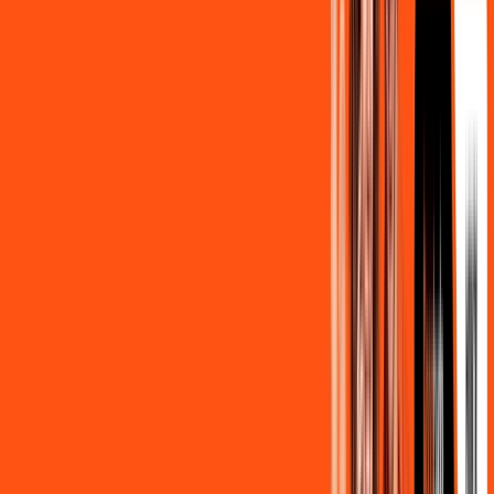
139
,
90
/MÊS
Contratar Agora
500MB + MÓVEL 10GB
Por:
R$
129
,
80
/MÊS
Contratar Agora
800MB + HBO MAX
Por:
R$
139