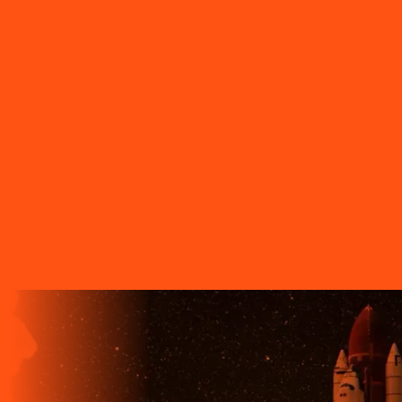
Tamarana
PR - Telêmaco Borba
PR - Tibagi
PR - Toledo
PR -
Tomazina
PR - Tupassi
PR - Umuarama
PR - União da Vitória
PR
- Ventania
PR - Vera Cruz do Oeste
PR - Verê
PR - Wenceslau
Braz
SC - Porto União
O FUTURO CHEGA ANTES PARA
QUEM TEM A LIGGA!
A LIGGA TELECOM TEM TECNOLOGIA 100% FIBRA
ÓPTICA, A REDE DE TRANSMISSÃO DE DADOS MAIS
VELOZ QUE EXISTE EM TODO O MUNDO. MAIS DE 60
MUNICÍPIOS NO PARANÁ CONTAM COM A ALTA
QUALIDADE, ESTABILIDADE E VELOCIDADE DE CONEXÃO
DA INTERNET BANDA EXTRALARGA DA LIGGA PARA SUAS
CASAS.