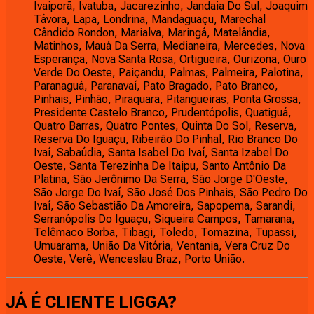
Ivaiporã, Ivatuba, Jacarezinho, Jandaia Do Sul, Joaquim
Távora, Lapa, Londrina, Mandaguaçu, Marechal
Cândido Rondon, Marialva, Maringá, Matelândia,
Matinhos, Mauá Da Serra, Medianeira, Mercedes, Nova
Esperança, Nova Santa Rosa, Ortigueira, Ourizona, Ouro
Verde Do Oeste, Paiçandu, Palmas, Palmeira, Palotina,
Paranaguá, Paranavaí, Pato Bragado, Pato Branco,
Pinhais, Pinhão, Piraquara, Pitangueiras, Ponta Grossa,
Presidente Castelo Branco, Prudentópolis, Quatiguá,
Quatro Barras, Quatro Pontes, Quinta Do Sol, Reserva,
Reserva Do Iguaçu, Ribeirão Do Pinhal, Rio Branco Do
Ivaí, Sabaúdia, Santa Isabel Do Ivaí, Santa Izabel Do
Oeste, Santa Terezinha De Itaipu, Santo Antônio Da
Platina, São Jerônimo Da Serra, São Jorge D'Oeste,
São Jorge Do Ivaí, São José Dos Pinhais, São Pedro Do
Ivaí, São Sebastião Da Amoreira, Sapopema, Sarandi,
Serranópolis Do Iguaçu, Siqueira Campos, Tamarana,
Telêmaco Borba, Tibagi, Toledo, Tomazina, Tupassi,
Umuarama, União Da Vitória, Ventania, Vera Cruz Do
Oeste, Verê, Wenceslau Braz, Porto União.
JÁ É CLIENTE
LIGGA
?