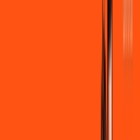
por:
R$
99
,
90
/MÊS
Contratar Agora
Contratar Agora
600 MEGA
INTERNET + STREAMING
Benefícios:
Instalação gratuita
Wi-Fi Grátis
Assinaturas inclusas:
Globoplay Anuncios