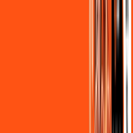
,
90
/MÊS
Contratar Agora
OS MELHORES APPS INCLUSOS NO
SEU
PLANO DE INTERNET
Clube Ligga
Ligga energy
Globoplay Anuncios
ligga play futebol 2