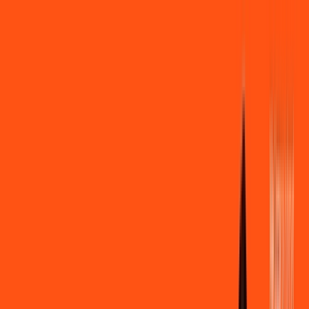
Você
Empresa
PR - Apucarana
|
Área do cliente
Contratar pelo
WhatsApp
Chat On-line
Assine Internet Fibra Ligga em
Apucarana – Planos Imperdíveis,
Ultra Velocidade e Estabilidade
MELHOR OFERTA