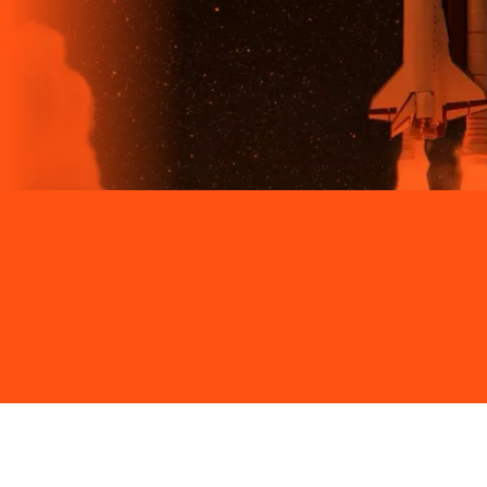
Site desenvolvido e publicado por PSP Intermediação De
Serviços LTDA I 17.082.481/0001-24. Parceiro autorizado
LIGGA. Uso da marca regulamentado. Todos os direitos
reservados.