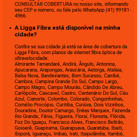
CONSULTAR COBERTURA no nosso site, informando
seu CEP e número, ou fale pelo WhatsApp (41) 99181-
4966.
A Ligga Fibra está disponível na minha
cidade?
Confira se sua cidade já está na área de cobertura da
Ligga Fibra, com planos de internet fibra óptica de
ultravelocidade:
Almirante Tamandaré, Andirá, Ângulo, Antonina,
Apucarana, Arapongas, Araucária, Astorga, Atalaia,
Balsa Nova, Bandeirantes, Bom Sucesso, Cambé,
Cambira, Campina Grande Do Sul, Campo Largo,
Campo Magro, Campo Mourão, Cândido De Abreu,
Carlópolis, Cascavel, Castro, Centenário Do Sul, Céu
Azul, Cianorte, Colombo, Colorado, Congonhinhas,
Cornélio Procópio, Curitiba, Curiúva, Dois Vizinhos,
Douradina, Doutor Camargo, Enéas Marques, Fazenda
Rio Grande, Fênix, Figueira, Floraí, Floresta, Flórida,
Foz Do Iguaçu, Francisco Alves, Francisco Beltrão,
Goioerê, Guapirama, Guarapuava, Guaratuba, Ibaiti,
Ibiporã, Iguaraçu, Imbaú, Irati, Itaipulândia, Itambé,