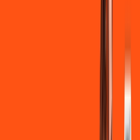
Clube Ligga
Ligga energy
*Confira as condições dessa oferta +
de
R$ 129,90
/mês
por:
R$
119
,
90
/MÊS
Contratar Agora
Contratar Agora
700 MEGA