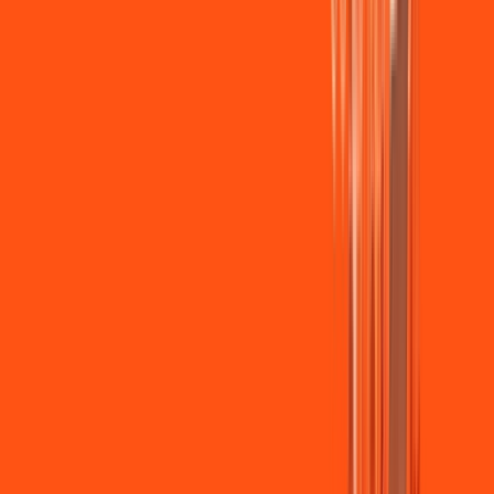
Wi-fi de alta performance para curtir e compartilhar à vontade