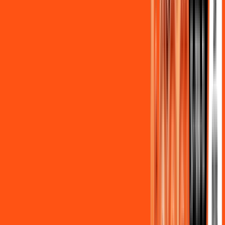
Assine Internet Fibra Ligga em
Apucarana
A internet da Ligga em Apucarana é muito rápida para você
navegar, assistir a vídeos, ver seus shows preferidos, ouvir
músicas e levar a sua experiência de jogo online a outro nível.
Clique em CONTRATAR AGORA, ou fale com um de nossos
consultores via WhatsApp, e mude de vez para a Ligga
Internet Banda Larga.
FALAR COM CONSULTOR