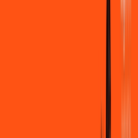
500 MEGA
INTERNET
Benefícios:
Instalação gratuita
Wi-Fi Grátis
Assinaturas inclusas:
Clube Ligga
Ligga energy
*Confira as condições dessa oferta +
de
R$ 109,90
/mês