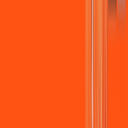
Assista filmes e séries em 4k sem interrupções