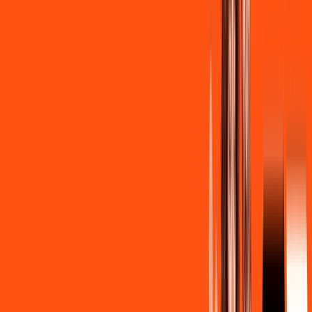
R$ 139,90
/mês
por:
R$
129
,
90
/MÊS
Contratar Agora
Contratar Agora
Consulte as ofertas
para o seu endereço!
CONSULTAR AGORA
CONFIRA OS COMBOS QUE
SELECIONAMOS PARA VOCÊ!
600MB + INNER LITE
Por:
R$