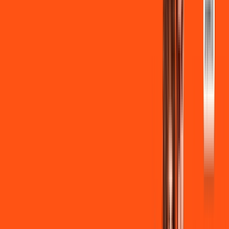
INTERNET + FUTEBOL
Benefícios:
Instalação gratuita
Wi-Fi Grátis
Assinaturas inclusas:
ligga play
Clube Ligga
Ligga energy
*Confira as condições dessa oferta +
de