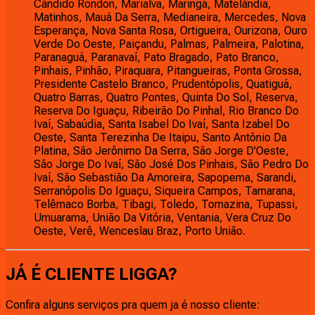
Cândido Rondon, Marialva, Maringá, Matelândia,
Matinhos, Mauá Da Serra, Medianeira, Mercedes, Nova
Esperança, Nova Santa Rosa, Ortigueira, Ourizona, Ouro
Verde Do Oeste, Paiçandu, Palmas, Palmeira, Palotina,
Paranaguá, Paranavaí, Pato Bragado, Pato Branco,
Pinhais, Pinhão, Piraquara, Pitangueiras, Ponta Grossa,
Presidente Castelo Branco, Prudentópolis, Quatiguá,
Quatro Barras, Quatro Pontes, Quinta Do Sol, Reserva,
Reserva Do Iguaçu, Ribeirão Do Pinhal, Rio Branco Do
Ivaí, Sabaúdia, Santa Isabel Do Ivaí, Santa Izabel Do
Oeste, Santa Terezinha De Itaipu, Santo Antônio Da
Platina, São Jerônimo Da Serra, São Jorge D'Oeste,
São Jorge Do Ivaí, São José Dos Pinhais, São Pedro Do
Ivaí, São Sebastião Da Amoreira, Sapopema, Sarandi,
Serranópolis Do Iguaçu, Siqueira Campos, Tamarana,
Telêmaco Borba, Tibagi, Toledo, Tomazina, Tupassi,
Umuarama, União Da Vitória, Ventania, Vera Cruz Do
Oeste, Verê, Wenceslau Braz, Porto União.
JÁ É CLIENTE
LIGGA
?
Confira alguns serviços pra quem ja é nosso cliente: