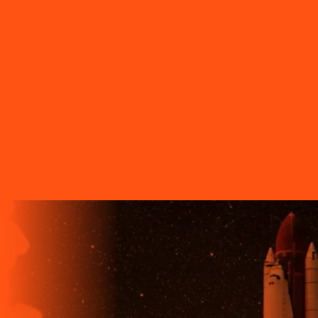
- Ventania
PR - Vera Cruz do Oeste
PR - Verê
PR - Wenceslau
Braz
SC - Porto União
O FUTURO CHEGA ANTES PARA
QUEM TEM A LIGGA!
A LIGGA TELECOM TEM TECNOLOGIA 100% FIBRA
ÓPTICA, A REDE DE TRANSMISSÃO DE DADOS MAIS
VELOZ QUE EXISTE EM TODO O MUNDO. MAIS DE 60
MUNICÍPIOS NO PARANÁ CONTAM COM A ALTA
QUALIDADE, ESTABILIDADE E VELOCIDADE DE CONEXÃO
DA INTERNET BANDA EXTRALARGA DA LIGGA PARA SUAS
CASAS.