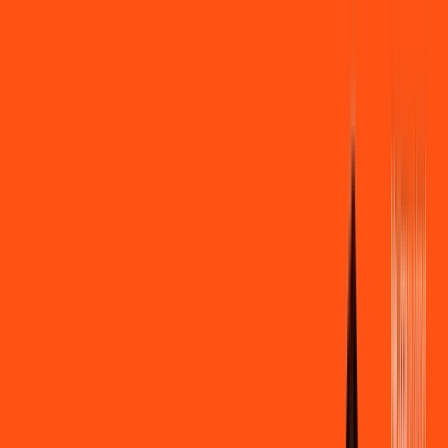
Você
Empresa
PR - Itambé
|
Área do cliente
Contratar pelo
WhatsApp
Chat On-line
Assine Internet Fibra Ligga em
Itambé – Planos Imperdíveis, Ultra
Velocidade e Estabilidade
MELHOR OFERTA