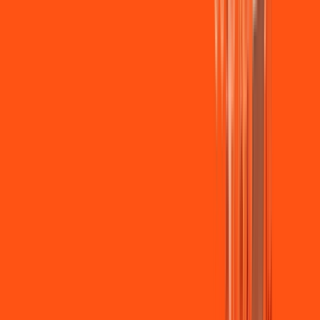
Wi-fi de alta performance para curtir e compartilhar à vontade