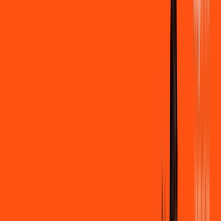
500 MEGA
INTERNET
Benefícios:
Instalação gratuita
Wi-Fi Grátis
Assinaturas inclusas:
Clube Ligga
Ligga energy
*Confira as condições dessa oferta +
de
R$ 109,90
/mês