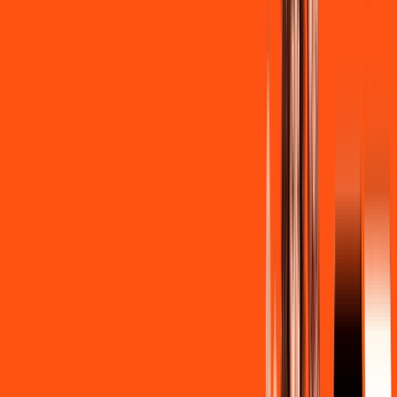
R$ 139,90
/mês
por:
R$
129
,
90
/MÊS
Contratar Agora
Contratar Agora
Consulte as ofertas
para o seu endereço!
CONSULTAR AGORA
CONFIRA OS COMBOS QUE
SELECIONAMOS PARA VOCÊ!
600MB + INNER LITE
Por:
R$