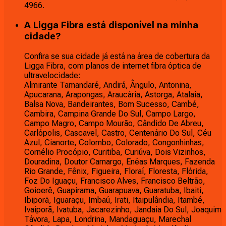
4966.
A Ligga Fibra está disponível na minha
cidade?
Confira se sua cidade já está na área de cobertura da
Ligga Fibra, com planos de internet fibra óptica de
ultravelocidade:
Almirante Tamandaré, Andirá, Ângulo, Antonina,
Apucarana, Arapongas, Araucária, Astorga, Atalaia,
Balsa Nova, Bandeirantes, Bom Sucesso, Cambé,
Cambira, Campina Grande Do Sul, Campo Largo,
Campo Magro, Campo Mourão, Cândido De Abreu,
Carlópolis, Cascavel, Castro, Centenário Do Sul, Céu
Azul, Cianorte, Colombo, Colorado, Congonhinhas,
Cornélio Procópio, Curitiba, Curiúva, Dois Vizinhos,
Douradina, Doutor Camargo, Enéas Marques, Fazenda
Rio Grande, Fênix, Figueira, Floraí, Floresta, Flórida,
Foz Do Iguaçu, Francisco Alves, Francisco Beltrão,
Goioerê, Guapirama, Guarapuava, Guaratuba, Ibaiti,
Ibiporã, Iguaraçu, Imbaú, Irati, Itaipulândia, Itambé,
Ivaiporã, Ivatuba, Jacarezinho, Jandaia Do Sul, Joaquim
Távora, Lapa, Londrina, Mandaguaçu, Marechal