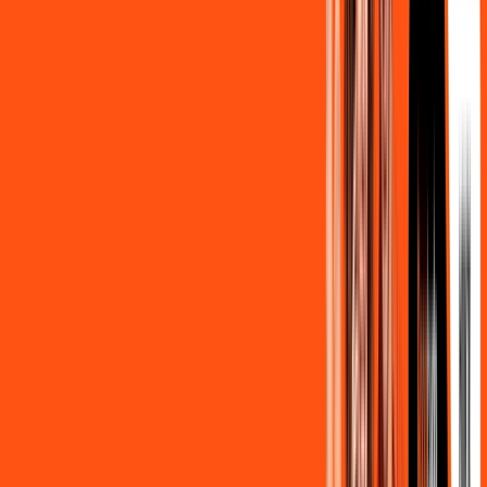
139
,
90
/MÊS
Contratar Agora
500MB + MÓVEL 10GB
Por:
R$
129
,
80
/MÊS
Contratar Agora
800MB + HBO MAX
Por:
R$
139