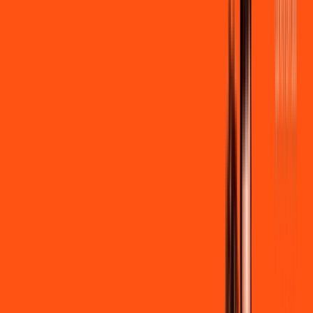
por:
R$
99
,
90
/MÊS
Contratar Agora
Contratar Agora
600 MEGA
INTERNET + STREAMING
Benefícios:
Instalação gratuita
Wi-Fi Grátis
Assinaturas inclusas:
Globoplay Anuncios