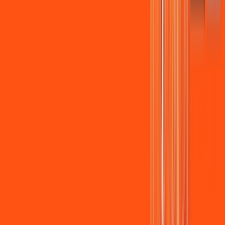
Assista filmes e séries em 4k sem interrupções