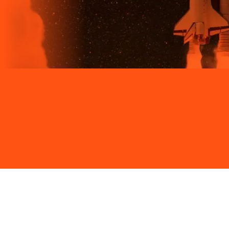
Site desenvolvido e publicado por PSP Intermediação De
Serviços LTDA I 17.082.481/0001-24. Parceiro autorizado
LIGGA. Uso da marca regulamentado. Todos os direitos
reservados.