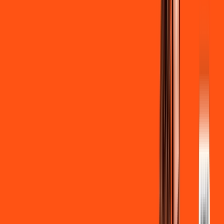
Clube Ligga
Ligga energy
*Confira as condições dessa oferta +
de
R$ 129,90
/mês
por:
R$
119
,
90
/MÊS
Contratar Agora
Contratar Agora
700 MEGA