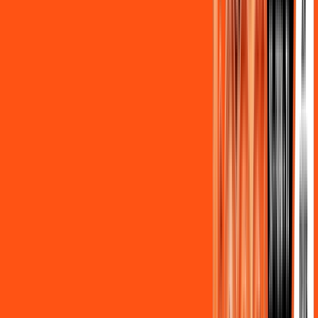
Assine Internet Fibra Ligga em
Itambé
A internet da Ligga em Itambé é muito rápida para você
navegar, assistir a vídeos, ver seus shows preferidos, ouvir
músicas e levar a sua experiência de jogo online a outro nível.
Clique em CONTRATAR AGORA, ou fale com um de nossos
consultores via WhatsApp, e mude de vez para a Ligga
Internet Banda Larga.
FALAR COM CONSULTOR