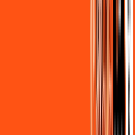
,
90
/MÊS
Contratar Agora
OS MELHORES APPS INCLUSOS NO
SEU
PLANO DE INTERNET
Clube Ligga
Ligga energy
Globoplay Anuncios
ligga play futebol 2