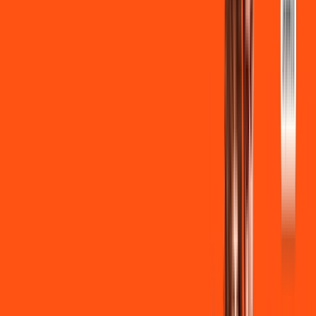
INTERNET + FUTEBOL
Benefícios:
Instalação gratuita
Wi-Fi Grátis
Assinaturas inclusas:
ligga play
Clube Ligga
Ligga energy
*Confira as condições dessa oferta +
de