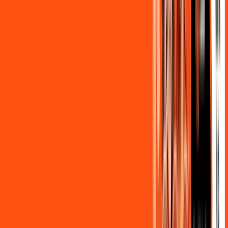
,
90
/MÊS
Contratar Agora
OS MELHORES APPS INCLUSOS NO
SEU
PLANO DE INTERNET
Clube Ligga
Ligga energy
Globoplay Anuncios
ligga play futebol 2