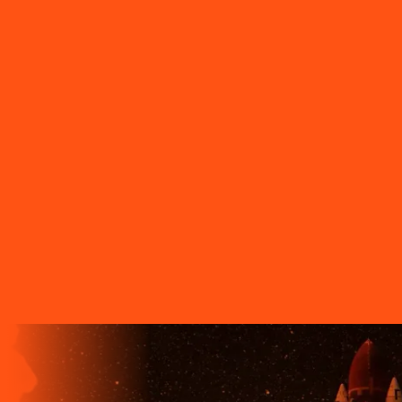
do Ivaí
PR - São Sebastião da Amoreira
PR - Sapopema
PR -
Sarandi
PR - Serranópolis do Iguaçu
PR - Siqueira Campos
PR -
Tamarana
PR - Telêmaco Borba
PR - Tibagi
PR - Toledo
PR -
Tomazina
PR - Tupassi
PR - Umuarama
PR - União da Vitória
PR
- Ventania
PR - Vera Cruz do Oeste
PR - Verê
PR - Wenceslau
Braz
SC - Porto União
O FUTURO CHEGA ANTES PARA
QUEM TEM A LIGGA!
A LIGGA TELECOM TEM TECNOLOGIA 100% FIBRA
ÓPTICA, A REDE DE TRANSMISSÃO DE DADOS MAIS
VELOZ QUE EXISTE EM TODO O MUNDO. MAIS DE 60
MUNICÍPIOS NO PARANÁ CONTAM COM A ALTA
QUALIDADE, ESTABILIDADE E VELOCIDADE DE CONEXÃO
DA INTERNET BANDA EXTRALARGA DA LIGGA PARA SUAS
CASAS.