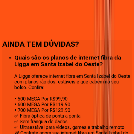
Faça downloads e uploads rápidos e sem quedas
AINDA TEM DÚVIDAS?
Quais são os planos de internet fibra da
Ligga em Santa Izabel do Oeste?
A Ligga oferece internet fibra em Santa Izabel do Oeste
com planos rápidos, estáveis e que cabem no seu
bolso. Confira:
• 500 MEGA Por R$99,90
• 600 MEGA Por R$119,90
• 700 MEGA Por R$129,90
✅ Fibra óptica de ponta a ponta
✅ Sem franquia de dados
✅ Ultraestável para vídeos, games e trabalho remoto
💬 Contrate agora sua internet fibra em Santa Izabel do