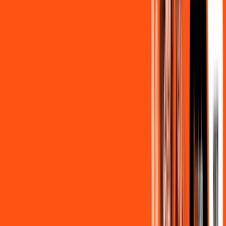
139
,
90
/MÊS
Contratar Agora
500MB + MÓVEL 10GB
Por:
R$
129
,
80
/MÊS
Contratar Agora
800MB + HBO MAX
Por:
R$
139