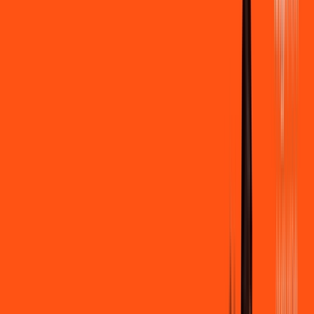
500 MEGA
INTERNET
Benefícios:
Instalação gratuita
Wi-Fi Grátis
Assinaturas inclusas:
Clube Ligga
Ligga energy
*Confira as condições dessa oferta +
de
R$ 109,90
/mês