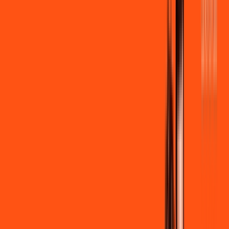
por:
R$
99
,
90
/MÊS
Contratar Agora
Contratar Agora
600 MEGA
INTERNET + STREAMING
Benefícios:
Instalação gratuita
Wi-Fi Grátis
Assinaturas inclusas:
Globoplay Anuncios