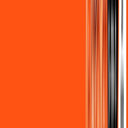
Assine Internet Fibra Ligga em Santa
Izabel do Oeste
A internet da Ligga em Santa Izabel do Oeste é muito rápida
para você navegar, assistir a vídeos, ver seus shows
preferidos, ouvir músicas e levar a sua experiência de jogo
online a outro nível. Clique em CONTRATAR AGORA, ou fale
com um de nossos consultores via WhatsApp, e mude de vez
para a Ligga Internet Banda Larga.
FALAR COM CONSULTOR