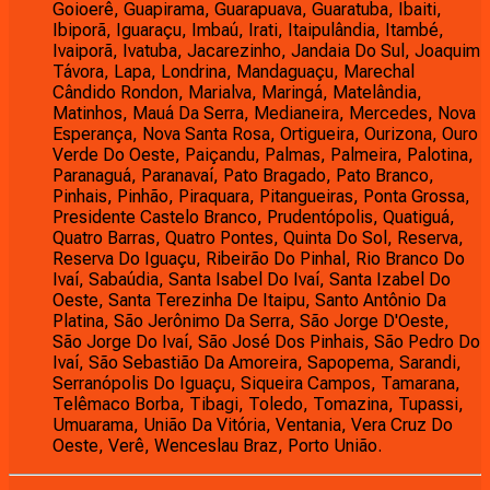
Goioerê, Guapirama, Guarapuava, Guaratuba, Ibaiti,
Ibiporã, Iguaraçu, Imbaú, Irati, Itaipulândia, Itambé,
Ivaiporã, Ivatuba, Jacarezinho, Jandaia Do Sul, Joaquim
Távora, Lapa, Londrina, Mandaguaçu, Marechal
Cândido Rondon, Marialva, Maringá, Matelândia,
Matinhos, Mauá Da Serra, Medianeira, Mercedes, Nova
Esperança, Nova Santa Rosa, Ortigueira, Ourizona, Ouro
Verde Do Oeste, Paiçandu, Palmas, Palmeira, Palotina,
Paranaguá, Paranavaí, Pato Bragado, Pato Branco,
Pinhais, Pinhão, Piraquara, Pitangueiras, Ponta Grossa,
Presidente Castelo Branco, Prudentópolis, Quatiguá,
Quatro Barras, Quatro Pontes, Quinta Do Sol, Reserva,
Reserva Do Iguaçu, Ribeirão Do Pinhal, Rio Branco Do
Ivaí, Sabaúdia, Santa Isabel Do Ivaí, Santa Izabel Do
Oeste, Santa Terezinha De Itaipu, Santo Antônio Da
Platina, São Jerônimo Da Serra, São Jorge D'Oeste,
São Jorge Do Ivaí, São José Dos Pinhais, São Pedro Do
Ivaí, São Sebastião Da Amoreira, Sapopema, Sarandi,
Serranópolis Do Iguaçu, Siqueira Campos, Tamarana,
Telêmaco Borba, Tibagi, Toledo, Tomazina, Tupassi,
Umuarama, União Da Vitória, Ventania, Vera Cruz Do
Oeste, Verê, Wenceslau Braz, Porto União.