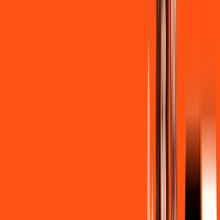
R$ 139,90
/mês
por:
R$
129
,
90
/MÊS
Contratar Agora
Contratar Agora
Consulte as ofertas
para o seu endereço!
CONSULTAR AGORA
CONFIRA OS COMBOS QUE
SELECIONAMOS PARA VOCÊ!
600MB + INNER LITE
Por:
R$