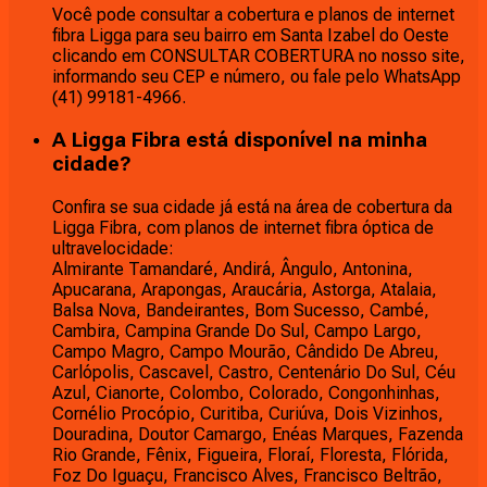
Você pode consultar a cobertura e planos de internet
fibra Ligga para seu bairro em Santa Izabel do Oeste
clicando em CONSULTAR COBERTURA no nosso site,
informando seu CEP e número, ou fale pelo WhatsApp
(41) 99181-4966.
A Ligga Fibra está disponível na minha
cidade?
Confira se sua cidade já está na área de cobertura da
Ligga Fibra, com planos de internet fibra óptica de
ultravelocidade:
Almirante Tamandaré, Andirá, Ângulo, Antonina,
Apucarana, Arapongas, Araucária, Astorga, Atalaia,
Balsa Nova, Bandeirantes, Bom Sucesso, Cambé,
Cambira, Campina Grande Do Sul, Campo Largo,
Campo Magro, Campo Mourão, Cândido De Abreu,
Carlópolis, Cascavel, Castro, Centenário Do Sul, Céu
Azul, Cianorte, Colombo, Colorado, Congonhinhas,
Cornélio Procópio, Curitiba, Curiúva, Dois Vizinhos,
Douradina, Doutor Camargo, Enéas Marques, Fazenda
Rio Grande, Fênix, Figueira, Floraí, Floresta, Flórida,
Foz Do Iguaçu, Francisco Alves, Francisco Beltrão,