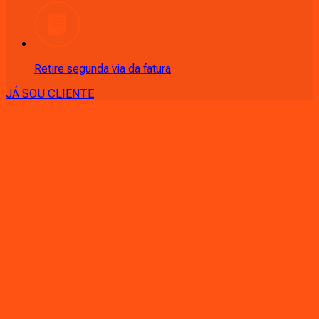
Retire segunda via da fatura
JÁ SOU CLIENTE
CONSULTE RÁPIDO AS
CIDADES
ATENDIDAS
Clique em sua cidade abaixo e confira as melhores ofertas de
internet fibra da
Ligga
PR - Almirante Tamandaré
PR - Andirá
PR - Ângulo
PR -
Antonina
PR - Apucarana
PR - Arapongas
PR - Araucária
PR -
Astorga
PR - Atalaia
PR - Balsa Nova
PR - Bandeirantes
PR -
Bom Sucesso
PR - Cambé
PR - Cambira
PR - Campina Grande
do Sul
PR - Campo Largo
PR - Campo Magro
PR - Campo
Mourão
PR - Cândido de Abreu
PR - Carlópolis
PR -
Cascavel
PR - Castro
PR - Centenário do Sul
PR - Céu Azul
PR -
Cianorte
PR - Colombo
PR - Colorado
PR - Congonhinhas
PR -