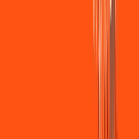
Wi-fi de alta performance para curtir e compartilhar à vontade