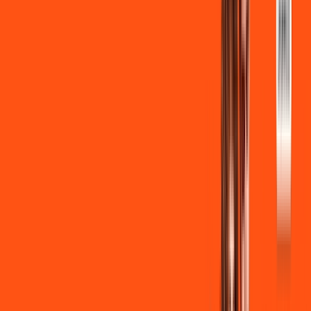
INTERNET + FUTEBOL
Benefícios:
Instalação gratuita
Wi-Fi Grátis
Assinaturas inclusas:
ligga play
Clube Ligga
Ligga energy
*Confira as condições dessa oferta +
de