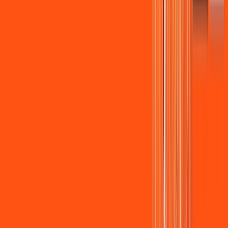
Assista filmes e séries em 4k sem interrupções