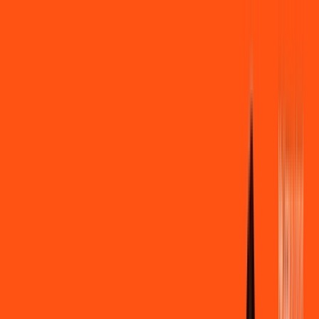
Você
Empresa
PR - Santa Izabel do Oeste
|
Área do cliente
Contratar pelo
WhatsApp
Chat On-line
Assine Internet Fibra Ligga em Santa
Izabel do Oeste – Planos Imperdíveis,
Ultra Velocidade e Estabilidade
MELHOR OFERTA