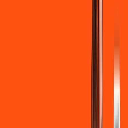
Clube Ligga
Ligga energy
*Confira as condições dessa oferta +
de
R$ 129,90
/mês
por:
R$
119
,
90
/MÊS
Contratar Agora
Contratar Agora
700 MEGA