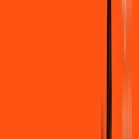
400 MEGA
INTERNET
Benefícios:
Instalação gratuita
Wi-Fi Grátis
Assinaturas inclusas:
Clube Ligga
Ligga energy
*Confira as condições dessa oferta +
de
R$ 89,90
/mês