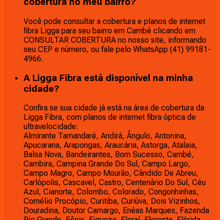
cobertura no meu bairro?
Você pode consultar a cobertura e planos de internet
fibra Ligga para seu bairro em Cambé clicando em
CONSULTAR COBERTURA no nosso site, informando
seu CEP e número, ou fale pelo WhatsApp (41) 99181-
4966.
A Ligga Fibra está disponível na minha
cidade?
Confira se sua cidade já está na área de cobertura da
Ligga Fibra, com planos de internet fibra óptica de
ultravelocidade:
Almirante Tamandaré, Andirá, Ângulo, Antonina,
Apucarana, Arapongas, Araucária, Astorga, Atalaia,
Balsa Nova, Bandeirantes, Bom Sucesso, Cambé,
Cambira, Campina Grande Do Sul, Campo Largo,
Campo Magro, Campo Mourão, Cândido De Abreu,
Carlópolis, Cascavel, Castro, Centenário Do Sul, Céu
Azul, Cianorte, Colombo, Colorado, Congonhinhas,
Cornélio Procópio, Curitiba, Curiúva, Dois Vizinhos,
Douradina, Doutor Camargo, Enéas Marques, Fazenda
Rio Grande, Fênix, Figueira, Floraí, Floresta, Flórida,