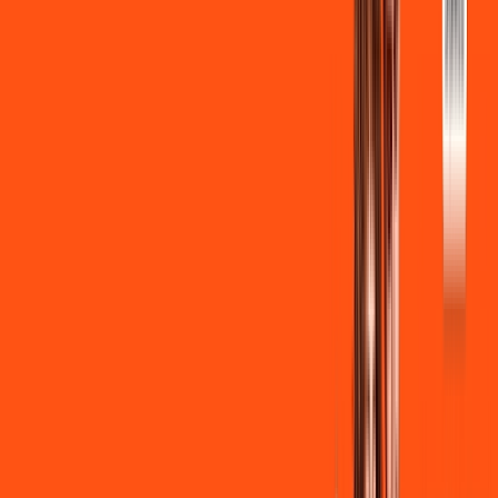
Instalação gratuita
Wi-Fi Grátis
Assinaturas inclusas:
Globoplay Anuncios
Clube Ligga
Ligga energy
*Confira as condições dessa oferta +
de
R$ 109,90
/mês
por:
R$
99