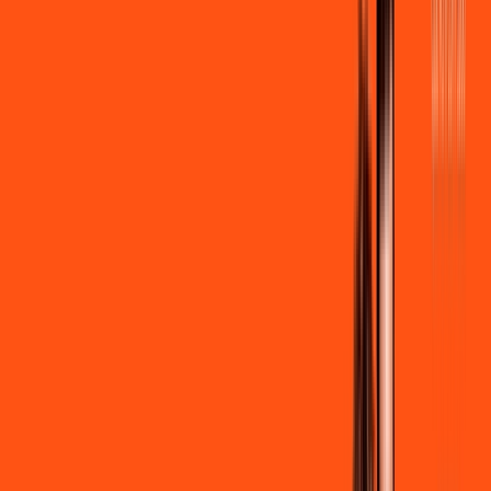
por:
R$
79
,
90
/MÊS
Contratar Agora
Contratar Agora
500 MEGA
INTERNET
Benefícios:
Instalação gratuita
Wi-Fi Grátis
Assinaturas inclusas:
Clube Ligga