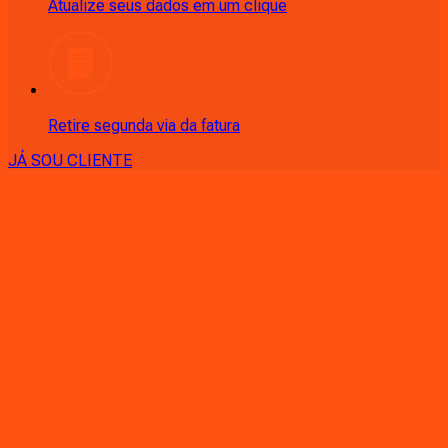
Atualize seus dados em um clique
Retire segunda via da fatura
JÁ SOU CLIENTE
CONSULTE RÁPIDO AS
CIDADES
ATENDIDAS
Clique em sua cidade abaixo e confira as melhores ofertas de
internet fibra da
Ligga
PR - Almirante Tamandaré
PR - Andirá
PR - Ângulo
PR -
Antonina
PR - Apucarana
PR - Arapongas
PR - Araucária
PR -
Astorga
PR - Atalaia
PR - Balsa Nova
PR - Bandeirantes
PR -
Bom Sucesso
PR - Cambé
PR - Cambira
PR - Campina Grande
do Sul
PR - Campo Largo
PR - Campo Magro
PR - Campo
Mourão
PR - Cândido de Abreu
PR - Carlópolis
PR -
Cascavel
PR - Castro
PR - Centenário do Sul
PR - Céu Azul
PR -