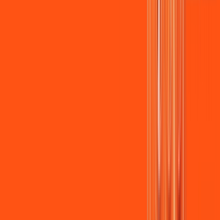
Assista filmes e séries em 4k sem interrupções