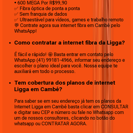
• 600 MEGA Por R$99,90
✅ Fibra óptica de ponta a ponta
✅ Sem franquia de dados
✅ Ultraestável para vídeos, games e trabalho remoto
💬 Contrate agora sua internet fibra em Cambé pelo
WhatsApp!
Como contratar a internet fibra da Ligga?
É fácil e rápido! 🤩 Basta entrar em contato pelo
WhatsApp (41) 99181-4966, informar seu endereço e
escolher o plano ideal para você. Nossa equipe te
auxiliará em todo o processo.
Tem cobertura dos planos de internet
Ligga em Cambé?
Para saber se em seu endereço já tem os planos da
Internet Ligga em Cambé basta clicar em CONSULTAR
e digitar seu CEP e número ou fale no Whatsapp com
um de nossos consultores, clicando no botão do
whatsapp ou CONTRATAR AGORA.