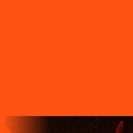
Platina
PR - São Jerônimo da Serra
PR - São Jorge D'Oeste
PR
- São Jorge do Ivaí
PR - São José dos Pinhais
PR - São Pedro
do Ivaí
PR - São Sebastião da Amoreira
PR - Sapopema
PR -
Sarandi
PR - Serranópolis do Iguaçu
PR - Siqueira Campos
PR -
Tamarana
PR - Telêmaco Borba
PR - Tibagi
PR - Toledo
PR -
Tomazina
PR - Tupassi
PR - Umuarama
PR - União da Vitória
PR
- Ventania
PR - Vera Cruz do Oeste
PR - Verê
PR - Wenceslau
Braz
SC - Porto União
O FUTURO CHEGA ANTES PARA
QUEM TEM A LIGGA!
A LIGGA TELECOM TEM TECNOLOGIA 100% FIBRA
ÓPTICA, A REDE DE TRANSMISSÃO DE DADOS MAIS
VELOZ QUE EXISTE EM TODO O MUNDO. MAIS DE 60
MUNICÍPIOS NO PARANÁ CONTAM COM A ALTA
QUALIDADE, ESTABILIDADE E VELOCIDADE DE CONEXÃO
DA INTERNET BANDA EXTRALARGA DA LIGGA PARA SUAS
CASAS.