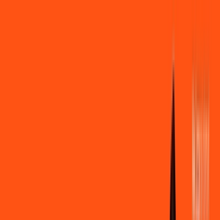
Você
Empresa
PR - Cambé
|
Área do cliente
Contratar pelo
WhatsApp
Chat On-line
Assine Internet Fibra Ligga em
Cambé – Planos Imperdíveis, Ultra
Velocidade e Estabilidade
MELHOR OFERTA