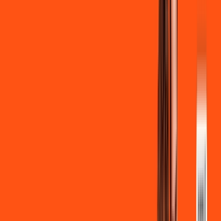
Ligga energy
*Confira as condições dessa oferta +
de
R$ 99,90
/mês
por:
R$
89
,
90
/MÊS
Contratar Agora
Contratar Agora
600 MEGA
INTERNET + STREAMING
Benefícios: