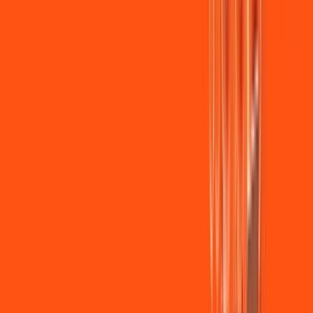
Wi-fi de alta performance para curtir e compartilhar à vontade