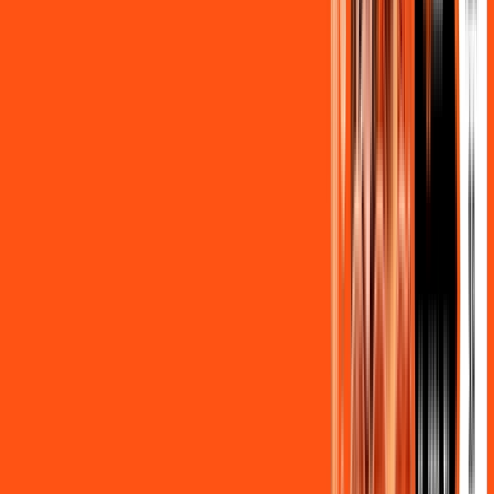
Ligga energy
Globoplay Anuncios
Assine Internet Fibra Ligga em
Cambé
A internet da Ligga em Cambé é muito rápida para você
navegar, assistir a vídeos, ver seus shows preferidos, ouvir
músicas e levar a sua experiência de jogo online a outro nível.
Clique em CONTRATAR AGORA, ou fale com um de nossos
consultores via WhatsApp, e mude de vez para a Ligga
Internet Banda Larga.
FALAR COM CONSULTOR