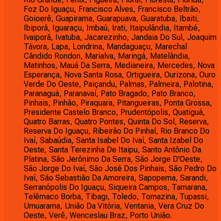
Foz Do Iguaçu, Francisco Alves, Francisco Beltrão,
Goioerê, Guapirama, Guarapuava, Guaratuba, Ibaiti,
Ibiporã, Iguaraçu, Imbaú, Irati, Itaipulândia, Itambé,
Ivaiporã, Ivatuba, Jacarezinho, Jandaia Do Sul, Joaquim
Távora, Lapa, Londrina, Mandaguaçu, Marechal
Cândido Rondon, Marialva, Maringá, Matelândia,
Matinhos, Mauá Da Serra, Medianeira, Mercedes, Nova
Esperança, Nova Santa Rosa, Ortigueira, Ourizona, Ouro
Verde Do Oeste, Paiçandu, Palmas, Palmeira, Palotina,
Paranaguá, Paranavaí, Pato Bragado, Pato Branco,
Pinhais, Pinhão, Piraquara, Pitangueiras, Ponta Grossa,
Presidente Castelo Branco, Prudentópolis, Quatiguá,
Quatro Barras, Quatro Pontes, Quinta Do Sol, Reserva,
Reserva Do Iguaçu, Ribeirão Do Pinhal, Rio Branco Do
Ivaí, Sabaúdia, Santa Isabel Do Ivaí, Santa Izabel Do
Oeste, Santa Terezinha De Itaipu, Santo Antônio Da
Platina, São Jerônimo Da Serra, São Jorge D'Oeste,
São Jorge Do Ivaí, São José Dos Pinhais, São Pedro Do
Ivaí, São Sebastião Da Amoreira, Sapopema, Sarandi,
Serranópolis Do Iguaçu, Siqueira Campos, Tamarana,
Telêmaco Borba, Tibagi, Toledo, Tomazina, Tupassi,
Umuarama, União Da Vitória, Ventania, Vera Cruz Do
Oeste, Verê, Wenceslau Braz, Porto União.