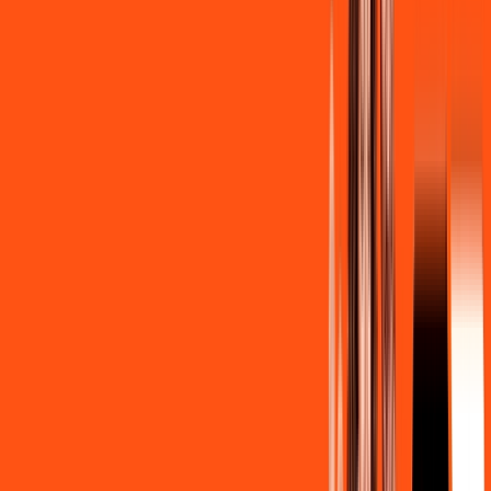
,
90
/MÊS
Contratar Agora
Contratar Agora
Consulte as ofertas
para o seu endereço!
CONSULTAR AGORA
CONFIRA OS COMBOS QUE
SELECIONAMOS PARA VOCÊ!
500MB + MÓVEL 10GB
Por:
R$
119
,
80