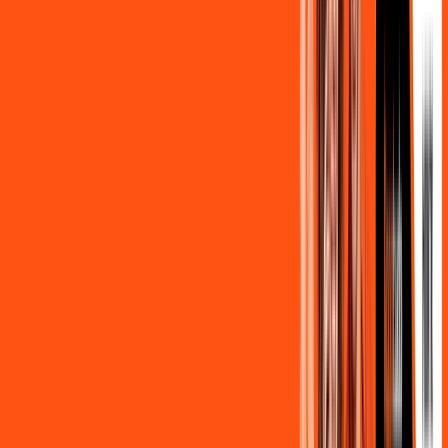
/MÊS
Contratar Agora
800MB + HBO MAX
Por:
R$
119
,
90
/MÊS
Contratar Agora
OS MELHORES APPS INCLUSOS NO
SEU
PLANO DE INTERNET
Clube Ligga