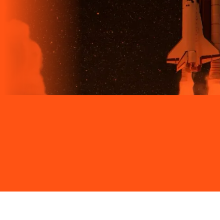
Site desenvolvido e publicado por PSP Intermediação De
Serviços LTDA I 17.082.481/0001-24. Parceiro autorizado
LIGGA. Uso da marca regulamentado. Todos os direitos
reservados.