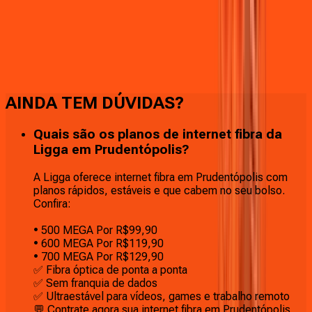
Faça downloads e uploads rápidos e sem quedas
AINDA TEM DÚVIDAS?
Quais são os planos de internet fibra da
Ligga em Prudentópolis?
A Ligga oferece internet fibra em Prudentópolis com
planos rápidos, estáveis e que cabem no seu bolso.
Confira:
• 500 MEGA Por R$99,90
• 600 MEGA Por R$119,90
• 700 MEGA Por R$129,90
✅ Fibra óptica de ponta a ponta
✅ Sem franquia de dados
✅ Ultraestável para vídeos, games e trabalho remoto
💬 Contrate agora sua internet fibra em Prudentópolis