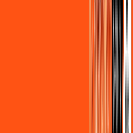
Assine Internet Fibra Ligga em
Prudentópolis
A internet da Ligga em Prudentópolis é muito rápida para
você navegar, assistir a vídeos, ver seus shows preferidos,
ouvir músicas e levar a sua experiência de jogo online a outro
nível. Clique em CONTRATAR AGORA, ou fale com um de
nossos consultores via WhatsApp, e mude de vez para a
Ligga Internet Banda Larga.
FALAR COM CONSULTOR