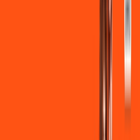
INTERNET + FUTEBOL
Benefícios:
Instalação gratuita
Wi-Fi Grátis
Assinaturas inclusas:
ligga play
Clube Ligga
Ligga energy
*Confira as condições dessa oferta +
de