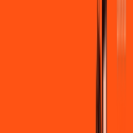
por:
R$
99
,
90
/MÊS
Contratar Agora
Contratar Agora
600 MEGA
INTERNET + STREAMING
Benefícios:
Instalação gratuita
Wi-Fi Grátis
Assinaturas inclusas:
Globoplay Anuncios