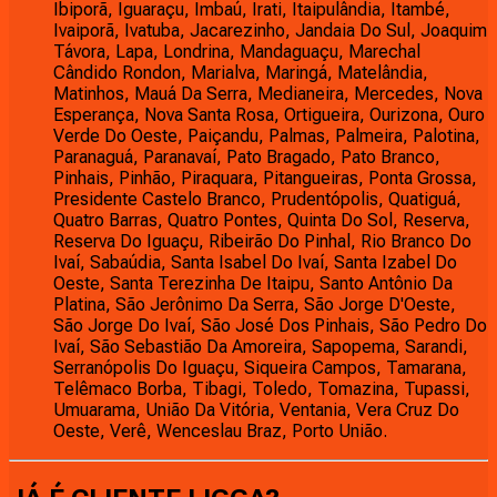
Ibiporã, Iguaraçu, Imbaú, Irati, Itaipulândia, Itambé,
Ivaiporã, Ivatuba, Jacarezinho, Jandaia Do Sul, Joaquim
Távora, Lapa, Londrina, Mandaguaçu, Marechal
Cândido Rondon, Marialva, Maringá, Matelândia,
Matinhos, Mauá Da Serra, Medianeira, Mercedes, Nova
Esperança, Nova Santa Rosa, Ortigueira, Ourizona, Ouro
Verde Do Oeste, Paiçandu, Palmas, Palmeira, Palotina,
Paranaguá, Paranavaí, Pato Bragado, Pato Branco,
Pinhais, Pinhão, Piraquara, Pitangueiras, Ponta Grossa,
Presidente Castelo Branco, Prudentópolis, Quatiguá,
Quatro Barras, Quatro Pontes, Quinta Do Sol, Reserva,
Reserva Do Iguaçu, Ribeirão Do Pinhal, Rio Branco Do
Ivaí, Sabaúdia, Santa Isabel Do Ivaí, Santa Izabel Do
Oeste, Santa Terezinha De Itaipu, Santo Antônio Da
Platina, São Jerônimo Da Serra, São Jorge D'Oeste,
São Jorge Do Ivaí, São José Dos Pinhais, São Pedro Do
Ivaí, São Sebastião Da Amoreira, Sapopema, Sarandi,
Serranópolis Do Iguaçu, Siqueira Campos, Tamarana,
Telêmaco Borba, Tibagi, Toledo, Tomazina, Tupassi,
Umuarama, União Da Vitória, Ventania, Vera Cruz Do
Oeste, Verê, Wenceslau Braz, Porto União.