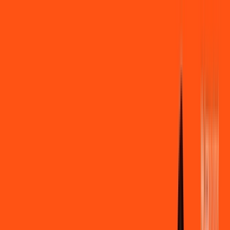
Você
Empresa
PR - Prudentópolis
|
Área do cliente
Contratar pelo
WhatsApp
Chat On-line
Assine Internet Fibra Ligga em
Prudentópolis – Planos Imperdíveis,
Ultra Velocidade e Estabilidade
MELHOR OFERTA