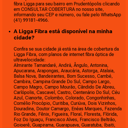
fibra Ligga para seu bairro em Prudentópolis clicando
em CONSULTAR COBERTURA no nosso site,
informando seu CEP e número, ou fale pelo WhatsApp
(41) 99181-4966.
A Ligga Fibra está disponível na minha
cidade?
Confira se sua cidade já está na área de cobertura da
Ligga Fibra, com planos de internet fibra óptica de
ultravelocidade:
Almirante Tamandaré, Andirá, Ângulo, Antonina,
Apucarana, Arapongas, Araucária, Astorga, Atalaia,
Balsa Nova, Bandeirantes, Bom Sucesso, Cambé,
Cambira, Campina Grande Do Sul, Campo Largo,
Campo Magro, Campo Mourão, Cândido De Abreu,
Carlópolis, Cascavel, Castro, Centenário Do Sul, Céu
Azul, Cianorte, Colombo, Colorado, Congonhinhas,
Cornélio Procópio, Curitiba, Curiúva, Dois Vizinhos,
Douradina, Doutor Camargo, Enéas Marques, Fazenda
Rio Grande, Fênix, Figueira, Floraí, Floresta, Flórida,
Foz Do Iguaçu, Francisco Alves, Francisco Beltrão,
Goioerê, Guapirama, Guarapuava, Guaratuba, Ibaiti,