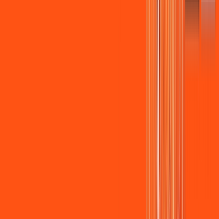
Assista filmes e séries em 4k sem interrupções