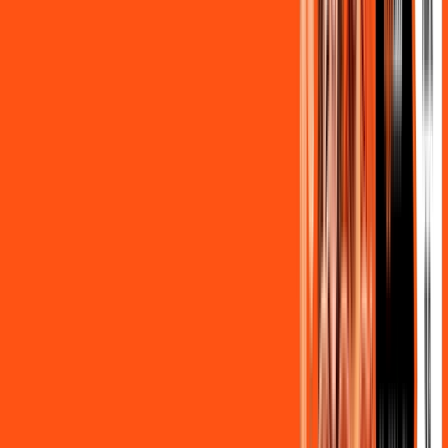
,
90
/MÊS
Contratar Agora
OS MELHORES APPS INCLUSOS NO
SEU
PLANO DE INTERNET
Clube Ligga
Ligga energy
Globoplay Anuncios
ligga play futebol 2