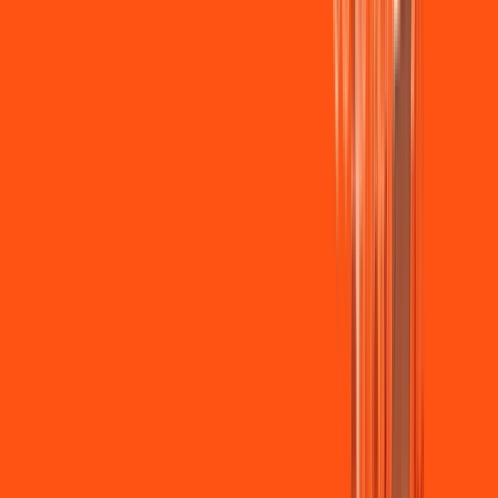
Wi-fi de alta performance para curtir e compartilhar à vontade