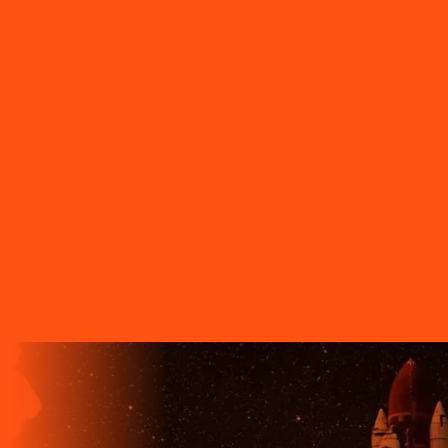
Sarandi
PR - Serranópolis do Iguaçu
PR - Siqueira Campos
PR -
Tamarana
PR - Telêmaco Borba
PR - Tibagi
PR - Toledo
PR -
Tomazina
PR - Tupassi
PR - Umuarama
PR - União da Vitória
PR
- Ventania
PR - Vera Cruz do Oeste
PR - Verê
PR - Wenceslau
Braz
SC - Porto União
O FUTURO CHEGA ANTES PARA
QUEM TEM A LIGGA!
A LIGGA TELECOM TEM TECNOLOGIA 100% FIBRA
ÓPTICA, A REDE DE TRANSMISSÃO DE DADOS MAIS
VELOZ QUE EXISTE EM TODO O MUNDO. MAIS DE 60
MUNICÍPIOS NO PARANÁ CONTAM COM A ALTA
QUALIDADE, ESTABILIDADE E VELOCIDADE DE CONEXÃO
DA INTERNET BANDA EXTRALARGA DA LIGGA PARA SUAS
CASAS.