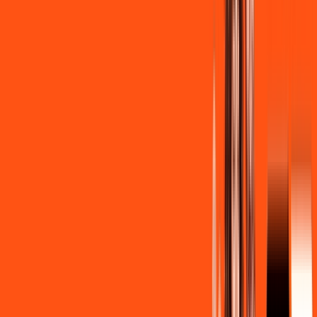
R$ 139,90
/mês
por:
R$
129
,
90
/MÊS
Contratar Agora
Contratar Agora
Consulte as ofertas
para o seu endereço!
CONSULTAR AGORA
CONFIRA OS COMBOS QUE
SELECIONAMOS PARA VOCÊ!
600MB + INNER LITE
Por:
R$