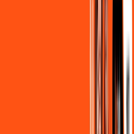
139
,
90
/MÊS
Contratar Agora
500MB + MÓVEL 10GB
Por:
R$
129
,
80
/MÊS
Contratar Agora
800MB + HBO MAX
Por:
R$
139