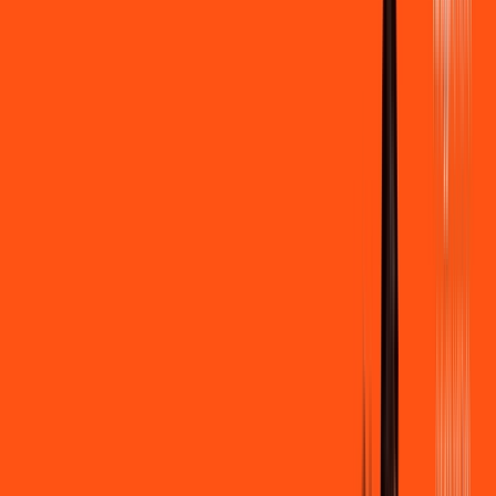
500 MEGA
INTERNET
Benefícios:
Instalação gratuita
Wi-Fi Grátis
Assinaturas inclusas:
Clube Ligga
Ligga energy
*Confira as condições dessa oferta +
de
R$ 109,90
/mês