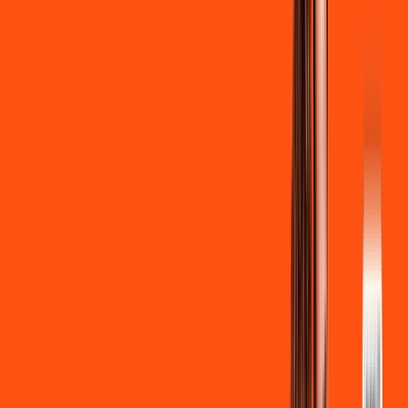
Clube Ligga
Ligga energy
*Confira as condições dessa oferta +
de
R$ 129,90
/mês
por:
R$
119
,
90
/MÊS
Contratar Agora
Contratar Agora
700 MEGA