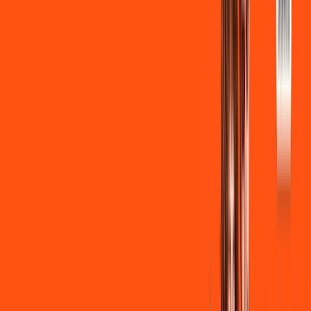
Instalação gratuita
Wi-Fi Grátis
Assinaturas inclusas:
Globoplay Anuncios
Clube Ligga
Ligga energy
*Confira as condições dessa oferta +
de
R$ 109,90
/mês
por:
R$
99