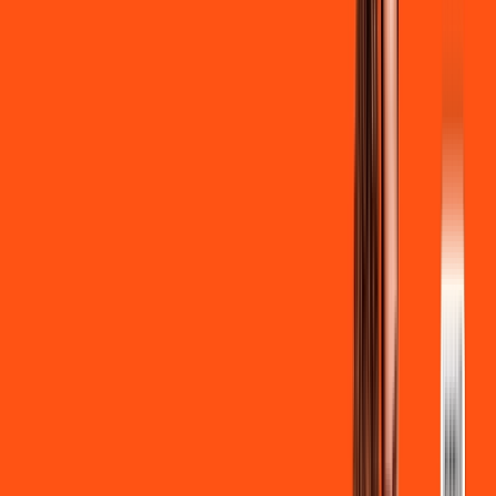
Ligga energy
*Confira as condições dessa oferta +
de
R$ 99,90
/mês
por:
R$
89
,
90
/MÊS
Contratar Agora
Contratar Agora
600 MEGA
INTERNET + STREAMING
Benefícios: