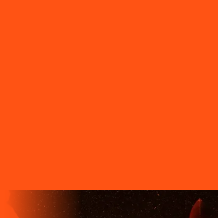
Platina
PR - São Jerônimo da Serra
PR - São Jorge D'Oeste
PR
- São Jorge do Ivaí
PR - São José dos Pinhais
PR - São Pedro
do Ivaí
PR - São Sebastião da Amoreira
PR - Sapopema
PR -
Sarandi
PR - Serranópolis do Iguaçu
PR - Siqueira Campos
PR -
Tamarana
PR - Telêmaco Borba
PR - Tibagi
PR - Toledo
PR -
Tomazina
PR - Tupassi
PR - Umuarama
PR - União da Vitória
PR
- Ventania
PR - Vera Cruz do Oeste
PR - Verê
PR - Wenceslau
Braz
SC - Porto União
O FUTURO CHEGA ANTES PARA
QUEM TEM A LIGGA!
A LIGGA TELECOM TEM TECNOLOGIA 100% FIBRA
ÓPTICA, A REDE DE TRANSMISSÃO DE DADOS MAIS
VELOZ QUE EXISTE EM TODO O MUNDO. MAIS DE 60
MUNICÍPIOS NO PARANÁ CONTAM COM A ALTA
QUALIDADE, ESTABILIDADE E VELOCIDADE DE CONEXÃO
DA INTERNET BANDA EXTRALARGA DA LIGGA PARA SUAS
CASAS.