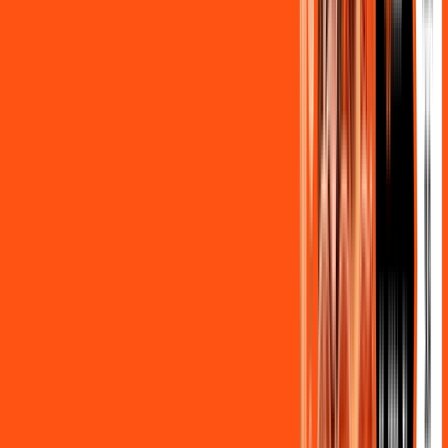
Ligga energy
Globoplay Anuncios
Assine Internet Fibra Ligga em
Ibiporã
A internet da Ligga em Ibiporã é muito rápida para você
navegar, assistir a vídeos, ver seus shows preferidos, ouvir
músicas e levar a sua experiência de jogo online a outro nível.
Clique em CONTRATAR AGORA, ou fale com um de nossos
consultores via WhatsApp, e mude de vez para a Ligga
Internet Banda Larga.
FALAR COM CONSULTOR