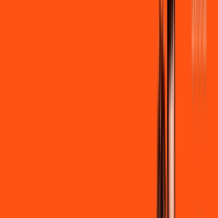
por:
R$
79
,
90
/MÊS
Contratar Agora
Contratar Agora
500 MEGA
INTERNET
Benefícios:
Instalação gratuita
Wi-Fi Grátis
Assinaturas inclusas:
Clube Ligga