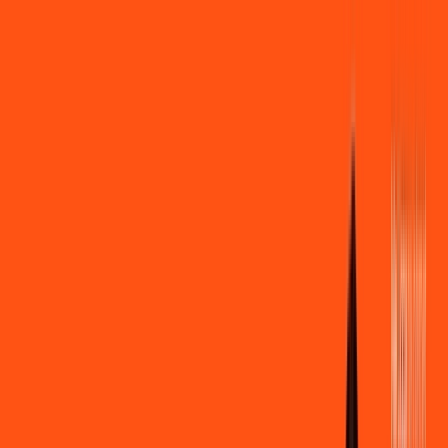
Você
Empresa
PR - Ibiporã
|
Área do cliente
Contratar pelo
WhatsApp
Chat On-line
Assine Internet Fibra Ligga em
Ibiporã – Planos Imperdíveis, Ultra
Velocidade e Estabilidade
MELHOR OFERTA