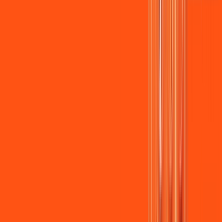
Assista filmes e séries em 4k sem interrupções