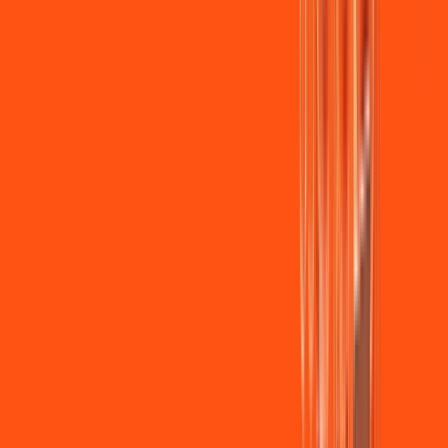
Wi-fi de alta performance para curtir e compartilhar à vontade