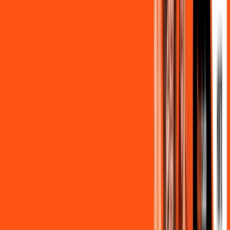
/MÊS
Contratar Agora
800MB + HBO MAX
Por:
R$
119
,
90
/MÊS
Contratar Agora
OS MELHORES APPS INCLUSOS NO
SEU
PLANO DE INTERNET
Clube Ligga