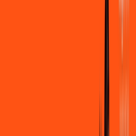
400 MEGA
INTERNET
Benefícios:
Instalação gratuita
Wi-Fi Grátis
Assinaturas inclusas:
Clube Ligga
Ligga energy
*Confira as condições dessa oferta +
de
R$ 89,90
/mês