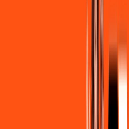
,
90
/MÊS
Contratar Agora
Contratar Agora
Consulte as ofertas
para o seu endereço!
CONSULTAR AGORA
CONFIRA OS COMBOS QUE
SELECIONAMOS PARA VOCÊ!
500MB + MÓVEL 10GB
Por:
R$
119
,
80