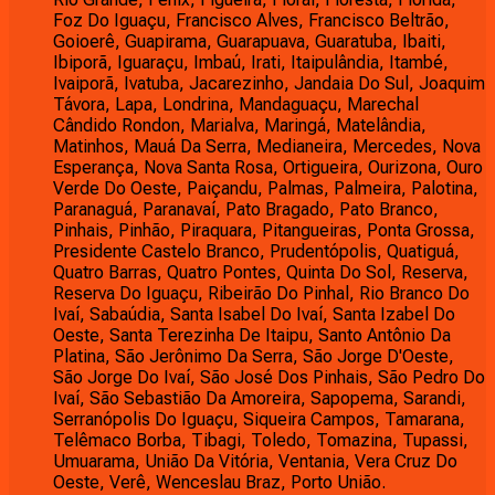
Foz Do Iguaçu, Francisco Alves, Francisco Beltrão,
Goioerê, Guapirama, Guarapuava, Guaratuba, Ibaiti,
Ibiporã, Iguaraçu, Imbaú, Irati, Itaipulândia, Itambé,
Ivaiporã, Ivatuba, Jacarezinho, Jandaia Do Sul, Joaquim
Távora, Lapa, Londrina, Mandaguaçu, Marechal
Cândido Rondon, Marialva, Maringá, Matelândia,
Matinhos, Mauá Da Serra, Medianeira, Mercedes, Nova
Esperança, Nova Santa Rosa, Ortigueira, Ourizona, Ouro
Verde Do Oeste, Paiçandu, Palmas, Palmeira, Palotina,
Paranaguá, Paranavaí, Pato Bragado, Pato Branco,
Pinhais, Pinhão, Piraquara, Pitangueiras, Ponta Grossa,
Presidente Castelo Branco, Prudentópolis, Quatiguá,
Quatro Barras, Quatro Pontes, Quinta Do Sol, Reserva,
Reserva Do Iguaçu, Ribeirão Do Pinhal, Rio Branco Do
Ivaí, Sabaúdia, Santa Isabel Do Ivaí, Santa Izabel Do
Oeste, Santa Terezinha De Itaipu, Santo Antônio Da
Platina, São Jerônimo Da Serra, São Jorge D'Oeste,
São Jorge Do Ivaí, São José Dos Pinhais, São Pedro Do
Ivaí, São Sebastião Da Amoreira, Sapopema, Sarandi,
Serranópolis Do Iguaçu, Siqueira Campos, Tamarana,
Telêmaco Borba, Tibagi, Toledo, Tomazina, Tupassi,
Umuarama, União Da Vitória, Ventania, Vera Cruz Do
Oeste, Verê, Wenceslau Braz, Porto União.