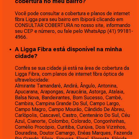
cobertura no meu bairro?
Você pode consultar a cobertura e planos de internet
fibra Ligga para seu bairro em Ibiporã clicando em
CONSULTAR COBERTURA no nosso site, informando
seu CEP e número, ou fale pelo WhatsApp (41) 99181-
4966.
A Ligga Fibra está disponível na minha
cidade?
Confira se sua cidade já está na área de cobertura da
Ligga Fibra, com planos de internet fibra óptica de
ultravelocidade:
Almirante Tamandaré, Andirá, Ângulo, Antonina,
Apucarana, Arapongas, Araucária, Astorga, Atalaia,
Balsa Nova, Bandeirantes, Bom Sucesso, Cambé,
Cambira, Campina Grande Do Sul, Campo Largo,
Campo Magro, Campo Mourão, Cândido De Abreu,
Carlópolis, Cascavel, Castro, Centenário Do Sul, Céu
Azul, Cianorte, Colombo, Colorado, Congonhinhas,
Cornélio Procópio, Curitiba, Curiúva, Dois Vizinhos,
Douradina, Doutor Camargo, Enéas Marques, Fazenda
Rio Grande, Fênix, Figueira, Floraí, Floresta, Flórida,