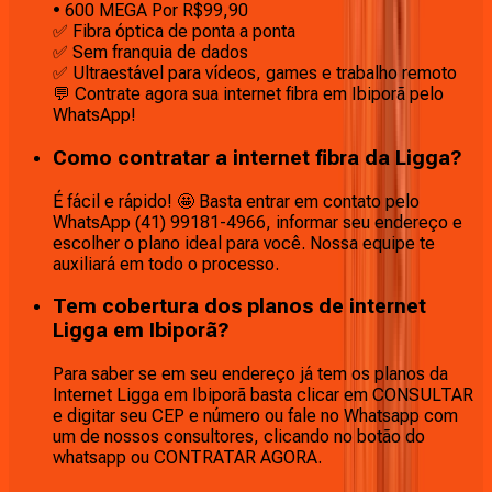
• 600 MEGA Por R$99,90
✅ Fibra óptica de ponta a ponta
✅ Sem franquia de dados
✅ Ultraestável para vídeos, games e trabalho remoto
💬 Contrate agora sua internet fibra em Ibiporã pelo
WhatsApp!
Como contratar a internet fibra da Ligga?
É fácil e rápido! 🤩 Basta entrar em contato pelo
WhatsApp (41) 99181-4966, informar seu endereço e
escolher o plano ideal para você. Nossa equipe te
auxiliará em todo o processo.
Tem cobertura dos planos de internet
Ligga em Ibiporã?
Para saber se em seu endereço já tem os planos da
Internet Ligga em Ibiporã basta clicar em CONSULTAR
e digitar seu CEP e número ou fale no Whatsapp com
um de nossos consultores, clicando no botão do
whatsapp ou CONTRATAR AGORA.