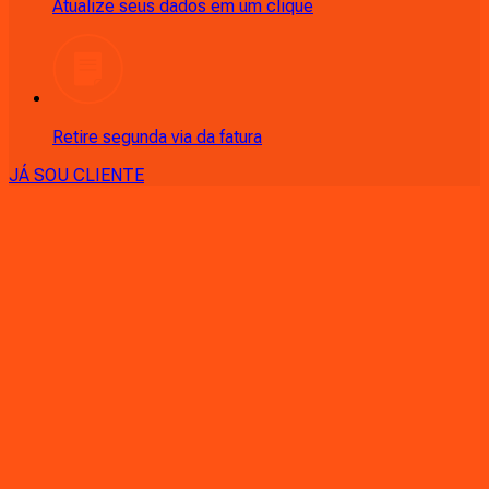
Atualize seus dados em um clique
Retire segunda via da fatura
JÁ SOU CLIENTE
CONSULTE RÁPIDO AS
CIDADES
ATENDIDAS
Clique em sua cidade abaixo e confira as melhores ofertas de
internet fibra da
Ligga
PR - Almirante Tamandaré
PR - Andirá
PR - Ângulo
PR -
Antonina
PR - Apucarana
PR - Arapongas
PR - Araucária
PR -
Astorga
PR - Atalaia
PR - Balsa Nova
PR - Bandeirantes
PR -
Bom Sucesso
PR - Cambé
PR - Cambira
PR - Campina Grande
do Sul
PR - Campo Largo
PR - Campo Magro
PR - Campo
Mourão
PR - Cândido de Abreu
PR - Carlópolis
PR -
Cascavel
PR - Castro
PR - Centenário do Sul
PR - Céu Azul
PR -