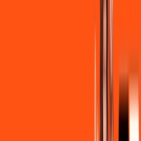
R$ 139,90
/mês
por:
R$
129
,
90
/MÊS
Contratar Agora
Contratar Agora
Consulte as ofertas
para o seu endereço!
CONSULTAR AGORA
CONFIRA OS COMBOS QUE
SELECIONAMOS PARA VOCÊ!
600MB + INNER LITE
Por:
R$