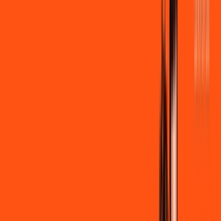
por:
R$
99
,
90
/MÊS
Contratar Agora
Contratar Agora
600 MEGA
INTERNET + STREAMING
Benefícios:
Instalação gratuita
Wi-Fi Grátis
Assinaturas inclusas:
Globoplay Anuncios