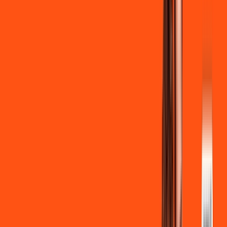
Clube Ligga
Ligga energy
*Confira as condições dessa oferta +
de
R$ 129,90
/mês
por:
R$
119
,
90
/MÊS
Contratar Agora
Contratar Agora
700 MEGA