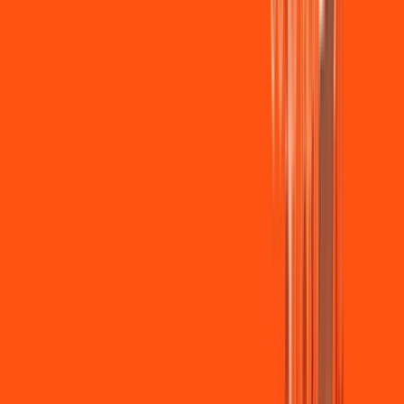
Wi-fi de alta performance para curtir e compartilhar à vontade