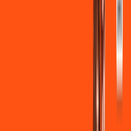
INTERNET + FUTEBOL
Benefícios:
Instalação gratuita
Wi-Fi Grátis
Assinaturas inclusas:
ligga play
Clube Ligga
Ligga energy
*Confira as condições dessa oferta +
de