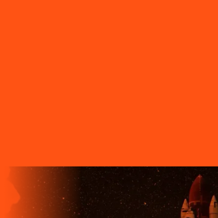
Sarandi
PR - Serranópolis do Iguaçu
PR - Siqueira Campos
PR -
Tamarana
PR - Telêmaco Borba
PR - Tibagi
PR - Toledo
PR -
Tomazina
PR - Tupassi
PR - Umuarama
PR - União da Vitória
PR
- Ventania
PR - Vera Cruz do Oeste
PR - Verê
PR - Wenceslau
Braz
SC - Porto União
O FUTURO CHEGA ANTES PARA
QUEM TEM A LIGGA!
A LIGGA TELECOM TEM TECNOLOGIA 100% FIBRA
ÓPTICA, A REDE DE TRANSMISSÃO DE DADOS MAIS
VELOZ QUE EXISTE EM TODO O MUNDO. MAIS DE 60
MUNICÍPIOS NO PARANÁ CONTAM COM A ALTA
QUALIDADE, ESTABILIDADE E VELOCIDADE DE CONEXÃO
DA INTERNET BANDA EXTRALARGA DA LIGGA PARA SUAS
CASAS.