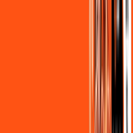
,
90
/MÊS
Contratar Agora
OS MELHORES APPS INCLUSOS NO
SEU
PLANO DE INTERNET
Clube Ligga
Ligga energy
Globoplay Anuncios
ligga play futebol 2