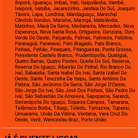
Ibiporã, Iguaraçu, Imbaú, Irati, Itaipulândia, Itambé,
Ivaiporã, Ivatuba, Jacarezinho, Jandaia Do Sul, Joaquim
Távora, Lapa, Londrina, Mandaguaçu, Marechal
Cândido Rondon, Marialva, Maringá, Matelândia,
Matinhos, Mauá Da Serra, Medianeira, Mercedes, Nova
Esperança, Nova Santa Rosa, Ortigueira, Ourizona, Ouro
Verde Do Oeste, Paiçandu, Palmas, Palmeira, Palotina,
Paranaguá, Paranavaí, Pato Bragado, Pato Branco,
Pinhais, Pinhão, Piraquara, Pitangueiras, Ponta Grossa,
Presidente Castelo Branco, Prudentópolis, Quatiguá,
Quatro Barras, Quatro Pontes, Quinta Do Sol, Reserva,
Reserva Do Iguaçu, Ribeirão Do Pinhal, Rio Branco Do
Ivaí, Sabaúdia, Santa Isabel Do Ivaí, Santa Izabel Do
Oeste, Santa Terezinha De Itaipu, Santo Antônio Da
Platina, São Jerônimo Da Serra, São Jorge D'Oeste,
São Jorge Do Ivaí, São José Dos Pinhais, São Pedro Do
Ivaí, São Sebastião Da Amoreira, Sapopema, Sarandi,
Serranópolis Do Iguaçu, Siqueira Campos, Tamarana,
Telêmaco Borba, Tibagi, Toledo, Tomazina, Tupassi,
Umuarama, União Da Vitória, Ventania, Vera Cruz Do
Oeste, Verê, Wenceslau Braz, Porto União.