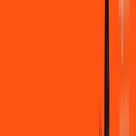
500 MEGA
INTERNET
Benefícios:
Instalação gratuita
Wi-Fi Grátis
Assinaturas inclusas:
Clube Ligga
Ligga energy
*Confira as condições dessa oferta +
de
R$ 109,90
/mês