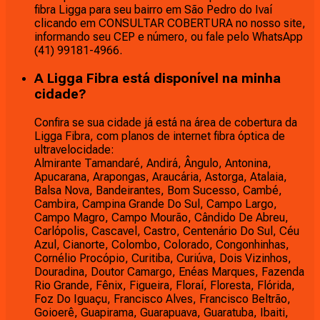
fibra Ligga para seu bairro em São Pedro do Ivaí
clicando em CONSULTAR COBERTURA no nosso site,
informando seu CEP e número, ou fale pelo WhatsApp
(41) 99181-4966.
A Ligga Fibra está disponível na minha
cidade?
Confira se sua cidade já está na área de cobertura da
Ligga Fibra, com planos de internet fibra óptica de
ultravelocidade:
Almirante Tamandaré, Andirá, Ângulo, Antonina,
Apucarana, Arapongas, Araucária, Astorga, Atalaia,
Balsa Nova, Bandeirantes, Bom Sucesso, Cambé,
Cambira, Campina Grande Do Sul, Campo Largo,
Campo Magro, Campo Mourão, Cândido De Abreu,
Carlópolis, Cascavel, Castro, Centenário Do Sul, Céu
Azul, Cianorte, Colombo, Colorado, Congonhinhas,
Cornélio Procópio, Curitiba, Curiúva, Dois Vizinhos,
Douradina, Doutor Camargo, Enéas Marques, Fazenda
Rio Grande, Fênix, Figueira, Floraí, Floresta, Flórida,
Foz Do Iguaçu, Francisco Alves, Francisco Beltrão,
Goioerê, Guapirama, Guarapuava, Guaratuba, Ibaiti,