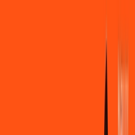
Você
Empresa
PR - São Pedro do Ivaí
|
Área do cliente
Contratar pelo
WhatsApp
Chat On-line
Assine Internet Fibra Ligga em São
Pedro do Ivaí – Planos Imperdíveis,
Ultra Velocidade e Estabilidade
MELHOR OFERTA