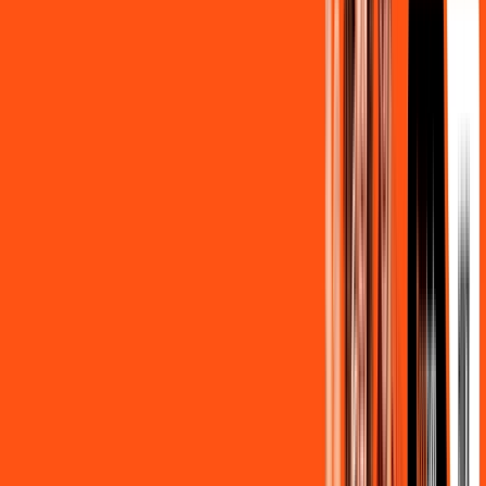
139
,
90
/MÊS
Contratar Agora
500MB + MÓVEL 10GB
Por:
R$
129
,
80
/MÊS
Contratar Agora
800MB + HBO MAX
Por:
R$
139