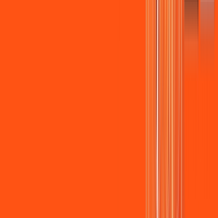
Assista filmes e séries em 4k sem interrupções