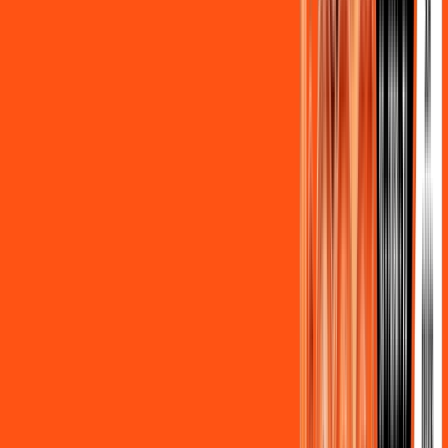
Assine Internet Fibra Ligga em São
Pedro do Ivaí
A internet da Ligga em São Pedro do Ivaí é muito rápida para
você navegar, assistir a vídeos, ver seus shows preferidos,
ouvir músicas e levar a sua experiência de jogo online a outro
nível. Clique em CONTRATAR AGORA, ou fale com um de
nossos consultores via WhatsApp, e mude de vez para a
Ligga Internet Banda Larga.
FALAR COM CONSULTOR