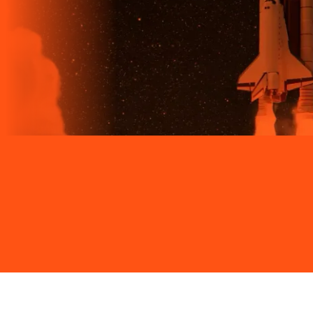
Site desenvolvido e publicado por PSP Intermediação De
Serviços LTDA I 17.082.481/0001-24. Parceiro autorizado
LIGGA. Uso da marca regulamentado. Todos os direitos
reservados.