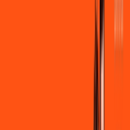
R$ 89,90
/mês
por:
R$
79
,
90
/MÊS
Contratar Agora
Contratar Agora
500 MEGA
INTERNET
Benefícios:
Instalação gratuita
Wi-Fi Grátis
Assinaturas inclusas: