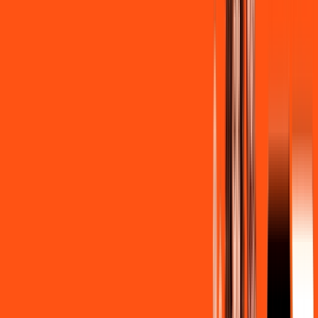
99
,
90
/MÊS
Contratar Agora
Contratar Agora
Consulte as ofertas
para o seu endereço!
CONSULTAR AGORA
CONFIRA OS COMBOS QUE
SELECIONAMOS PARA VOCÊ!
500MB + MÓVEL 10GB
Por:
R$
119