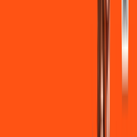
Benefícios:
Instalação gratuita
Wi-Fi Grátis
Assinaturas inclusas:
Globoplay Anuncios
Clube Ligga
Ligga energy
*Confira as condições dessa oferta +
de
R$ 109,90
/mês
por:
R$