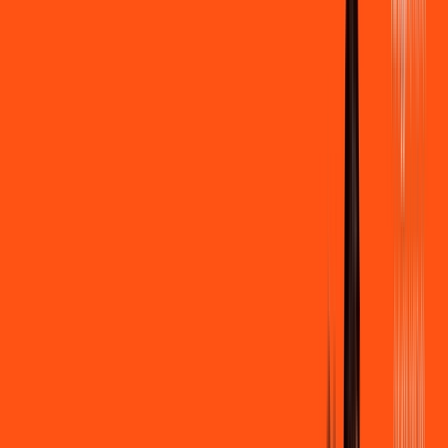
400 MEGA
INTERNET
Benefícios:
Instalação gratuita
Wi-Fi Grátis
Assinaturas inclusas:
Clube Ligga
Ligga energy
*Confira as condições dessa oferta +
de