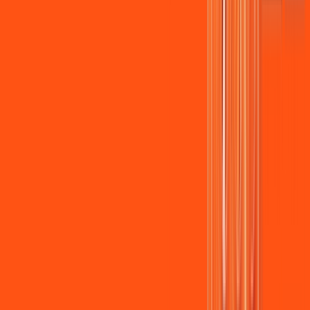
Assista filmes e séries em 4k sem interrupções