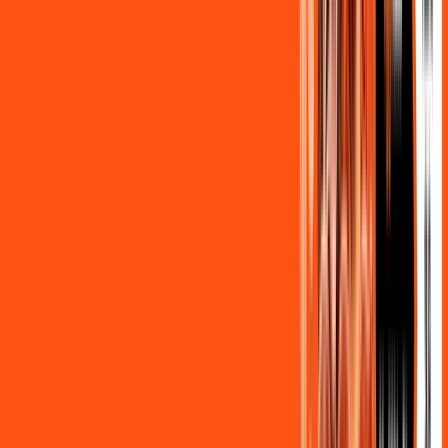
Ligga energy
Globoplay Anuncios
Assine Internet Fibra Ligga em Santo
Antônio da Platina
A internet da Ligga em Santo Antônio da Platina é muito
rápida para você navegar, assistir a vídeos, ver seus shows
preferidos, ouvir músicas e levar a sua experiência de jogo
online a outro nível. Clique em CONTRATAR AGORA, ou fale
com um de nossos consultores via WhatsApp, e mude de vez
para a Ligga Internet Banda Larga.
FALAR COM CONSULTOR