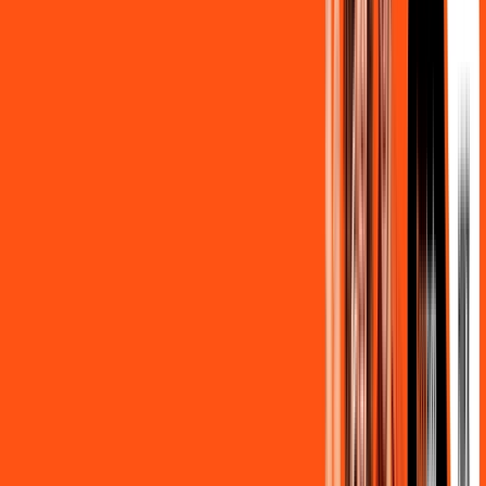
,
80
/MÊS
Contratar Agora
800MB + HBO MAX
Por:
R$
119
,
90
/MÊS
Contratar Agora
OS MELHORES APPS INCLUSOS NO
SEU
PLANO DE INTERNET
Clube Ligga