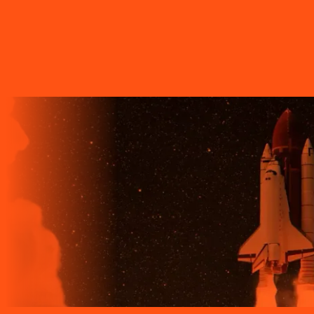
ÓPTICA, A REDE DE TRANSMISSÃO DE DADOS MAIS
VELOZ QUE EXISTE EM TODO O MUNDO. MAIS DE 60
MUNICÍPIOS NO PARANÁ CONTAM COM A ALTA
QUALIDADE, ESTABILIDADE E VELOCIDADE DE CONEXÃO
DA INTERNET BANDA EXTRALARGA DA LIGGA PARA SUAS
CASAS.