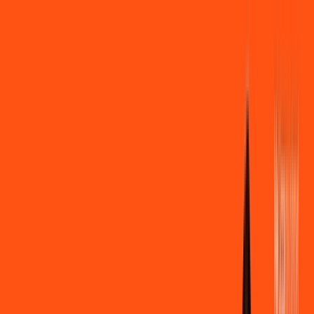
Você
Empresa
PR - Santo Antônio da Platina
|
Área do cliente
Contratar pelo
WhatsApp
Chat On-line
Assine Internet Fibra Ligga em Santo
Antônio da Platina – Planos
Imperdíveis, Ultra Velocidade e
Estabilidade
MELHOR OFERTA