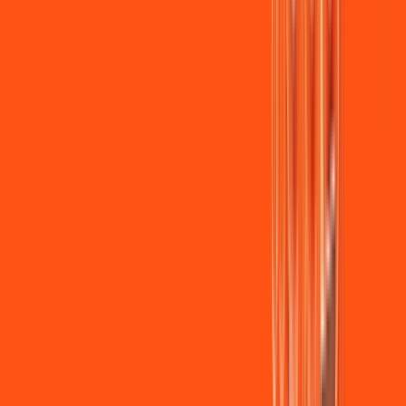
Wi-fi de alta performance para curtir e compartilhar à vontade