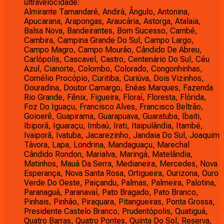
ultravelocidade:
Almirante Tamandaré, Andirá, Ângulo, Antonina,
Apucarana, Arapongas, Araucária, Astorga, Atalaia,
Balsa Nova, Bandeirantes, Bom Sucesso, Cambé,
Cambira, Campina Grande Do Sul, Campo Largo,
Campo Magro, Campo Mourão, Cândido De Abreu,
Carlópolis, Cascavel, Castro, Centenário Do Sul, Céu
Azul, Cianorte, Colombo, Colorado, Congonhinhas,
Cornélio Procópio, Curitiba, Curiúva, Dois Vizinhos,
Douradina, Doutor Camargo, Enéas Marques, Fazenda
Rio Grande, Fênix, Figueira, Floraí, Floresta, Flórida,
Foz Do Iguaçu, Francisco Alves, Francisco Beltrão,
Goioerê, Guapirama, Guarapuava, Guaratuba, Ibaiti,
Ibiporã, Iguaraçu, Imbaú, Irati, Itaipulândia, Itambé,
Ivaiporã, Ivatuba, Jacarezinho, Jandaia Do Sul, Joaquim
Távora, Lapa, Londrina, Mandaguaçu, Marechal
Cândido Rondon, Marialva, Maringá, Matelândia,
Matinhos, Mauá Da Serra, Medianeira, Mercedes, Nova
Esperança, Nova Santa Rosa, Ortigueira, Ourizona, Ouro
Verde Do Oeste, Paiçandu, Palmas, Palmeira, Palotina,
Paranaguá, Paranavaí, Pato Bragado, Pato Branco,
Pinhais, Pinhão, Piraquara, Pitangueiras, Ponta Grossa,
Presidente Castelo Branco, Prudentópolis, Quatiguá,
Quatro Barras, Quatro Pontes, Quinta Do Sol, Reserva,