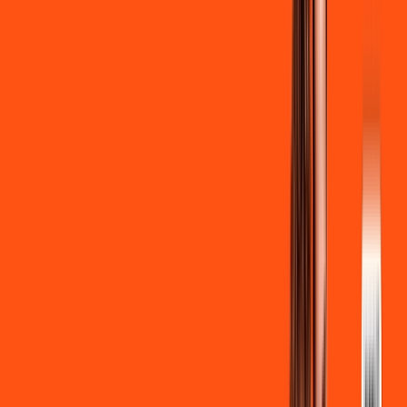
Clube Ligga
Ligga energy
*Confira as condições dessa oferta +
de
R$ 99,90
/mês
por:
R$
89
,
90
/MÊS
Contratar Agora
Contratar Agora
600 MEGA
INTERNET + STREAMING