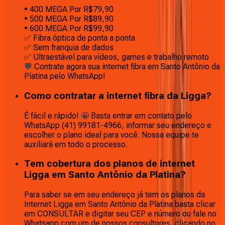
• 400 MEGA Por R$79,90
• 500 MEGA Por R$89,90
• 600 MEGA Por R$99,90
✅ Fibra óptica de ponta a ponta
✅ Sem franquia de dados
✅ Ultraestável para vídeos, games e trabalho remoto
💬 Contrate agora sua internet fibra em Santo Antônio da
Platina pelo WhatsApp!
Como contratar a internet fibra da Ligga?
É fácil e rápido! 🤩 Basta entrar em contato pelo
WhatsApp (41) 99181-4966, informar seu endereço e
escolher o plano ideal para você. Nossa equipe te
auxiliará em todo o processo.
Tem cobertura dos planos de internet
Ligga em Santo Antônio da Platina?
Para saber se em seu endereço já tem os planos da
Internet Ligga em Santo Antônio da Platina basta clicar
em CONSULTAR e digitar seu CEP e número ou fale no
Whatsapp com um de nossos consultores, clicando no