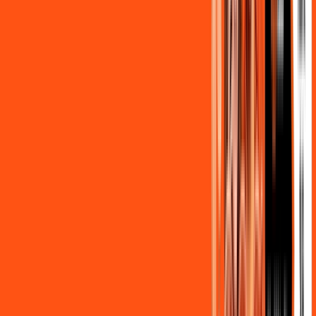
,
90
/MÊS
Contratar Agora
OS MELHORES APPS INCLUSOS NO
SEU
PLANO DE INTERNET
Clube Ligga
Ligga energy
Globoplay Anuncios
ligga play futebol 2