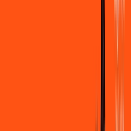
500 MEGA
INTERNET
Benefícios:
Instalação gratuita
Wi-Fi Grátis
Assinaturas inclusas:
Clube Ligga
Ligga energy
*Confira as condições dessa oferta +
de
R$ 109,90
/mês