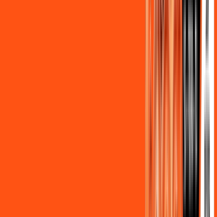
Assine Internet Fibra Ligga em Imbaú
A internet da Ligga em Imbaú é muito rápida para você
navegar, assistir a vídeos, ver seus shows preferidos, ouvir
músicas e levar a sua experiência de jogo online a outro nível.
Clique em CONTRATAR AGORA, ou fale com um de nossos
consultores via WhatsApp, e mude de vez para a Ligga
Internet Banda Larga.
FALAR COM CONSULTOR