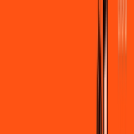
por:
R$
99
,
90
/MÊS
Contratar Agora
Contratar Agora
600 MEGA
INTERNET + STREAMING
Benefícios:
Instalação gratuita
Wi-Fi Grátis
Assinaturas inclusas:
Globoplay Anuncios