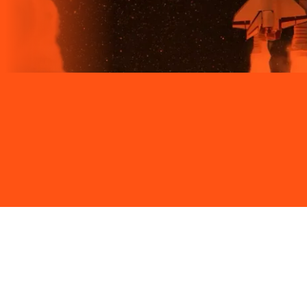
Site desenvolvido e publicado por PSP Intermediação De
Serviços LTDA I 17.082.481/0001-24. Parceiro autorizado
LIGGA. Uso da marca regulamentado. Todos os direitos
reservados.