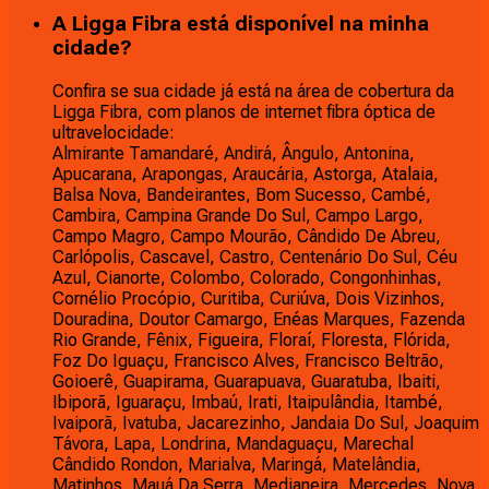
A Ligga Fibra está disponível na minha
cidade?
Confira se sua cidade já está na área de cobertura da
Ligga Fibra, com planos de internet fibra óptica de
ultravelocidade:
Almirante Tamandaré, Andirá, Ângulo, Antonina,
Apucarana, Arapongas, Araucária, Astorga, Atalaia,
Balsa Nova, Bandeirantes, Bom Sucesso, Cambé,
Cambira, Campina Grande Do Sul, Campo Largo,
Campo Magro, Campo Mourão, Cândido De Abreu,
Carlópolis, Cascavel, Castro, Centenário Do Sul, Céu
Azul, Cianorte, Colombo, Colorado, Congonhinhas,
Cornélio Procópio, Curitiba, Curiúva, Dois Vizinhos,
Douradina, Doutor Camargo, Enéas Marques, Fazenda
Rio Grande, Fênix, Figueira, Floraí, Floresta, Flórida,
Foz Do Iguaçu, Francisco Alves, Francisco Beltrão,
Goioerê, Guapirama, Guarapuava, Guaratuba, Ibaiti,
Ibiporã, Iguaraçu, Imbaú, Irati, Itaipulândia, Itambé,
Ivaiporã, Ivatuba, Jacarezinho, Jandaia Do Sul, Joaquim
Távora, Lapa, Londrina, Mandaguaçu, Marechal
Cândido Rondon, Marialva, Maringá, Matelândia,
Matinhos, Mauá Da Serra, Medianeira, Mercedes, Nova