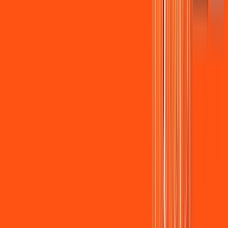
Assista filmes e séries em 4k sem interrupções