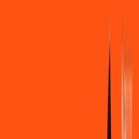
Você
Empresa
PR - Imbaú
|
Área do cliente
Contratar pelo
WhatsApp
Chat On-line
Assine Internet Fibra Ligga em Imbaú
– Planos Imperdíveis, Ultra
Velocidade e Estabilidade
MELHOR OFERTA