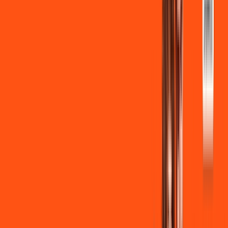
INTERNET + FUTEBOL
Benefícios:
Instalação gratuita
Wi-Fi Grátis
Assinaturas inclusas:
ligga play
Clube Ligga
Ligga energy
*Confira as condições dessa oferta +
de