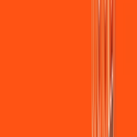
Wi-fi de alta performance para curtir e compartilhar à vontade