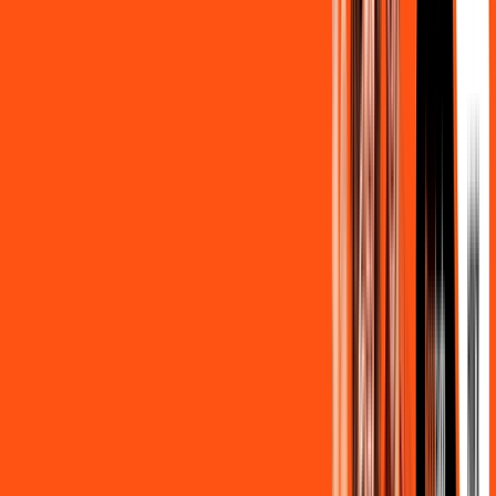
139
,
90
/MÊS
Contratar Agora
500MB + MÓVEL 10GB
Por:
R$
129
,
80
/MÊS
Contratar Agora
800MB + HBO MAX
Por:
R$
139