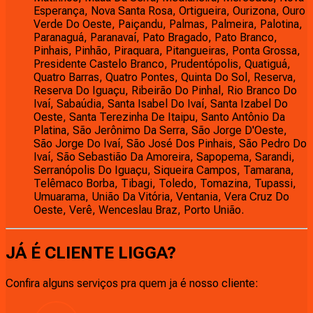
Esperança, Nova Santa Rosa, Ortigueira, Ourizona, Ouro
Verde Do Oeste, Paiçandu, Palmas, Palmeira, Palotina,
Paranaguá, Paranavaí, Pato Bragado, Pato Branco,
Pinhais, Pinhão, Piraquara, Pitangueiras, Ponta Grossa,
Presidente Castelo Branco, Prudentópolis, Quatiguá,
Quatro Barras, Quatro Pontes, Quinta Do Sol, Reserva,
Reserva Do Iguaçu, Ribeirão Do Pinhal, Rio Branco Do
Ivaí, Sabaúdia, Santa Isabel Do Ivaí, Santa Izabel Do
Oeste, Santa Terezinha De Itaipu, Santo Antônio Da
Platina, São Jerônimo Da Serra, São Jorge D'Oeste,
São Jorge Do Ivaí, São José Dos Pinhais, São Pedro Do
Ivaí, São Sebastião Da Amoreira, Sapopema, Sarandi,
Serranópolis Do Iguaçu, Siqueira Campos, Tamarana,
Telêmaco Borba, Tibagi, Toledo, Tomazina, Tupassi,
Umuarama, União Da Vitória, Ventania, Vera Cruz Do
Oeste, Verê, Wenceslau Braz, Porto União.
JÁ É CLIENTE
LIGGA
?
Confira alguns serviços pra quem ja é nosso cliente: