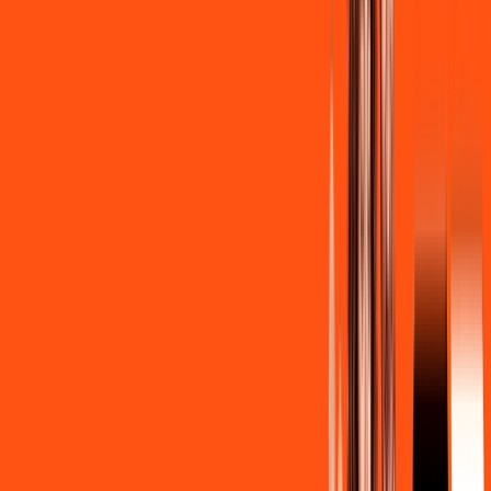
R$ 139,90
/mês
por:
R$
129
,
90
/MÊS
Contratar Agora
Contratar Agora
Consulte as ofertas
para o seu endereço!
CONSULTAR AGORA
CONFIRA OS COMBOS QUE
SELECIONAMOS PARA VOCÊ!
600MB + INNER LITE
Por:
R$