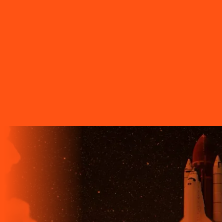
O FUTURO CHEGA ANTES PARA
QUEM TEM A LIGGA!
A LIGGA TELECOM TEM TECNOLOGIA 100% FIBRA
ÓPTICA, A REDE DE TRANSMISSÃO DE DADOS MAIS
VELOZ QUE EXISTE EM TODO O MUNDO. MAIS DE 60
MUNICÍPIOS NO PARANÁ CONTAM COM A ALTA
QUALIDADE, ESTABILIDADE E VELOCIDADE DE CONEXÃO
DA INTERNET BANDA EXTRALARGA DA LIGGA PARA SUAS
CASAS.