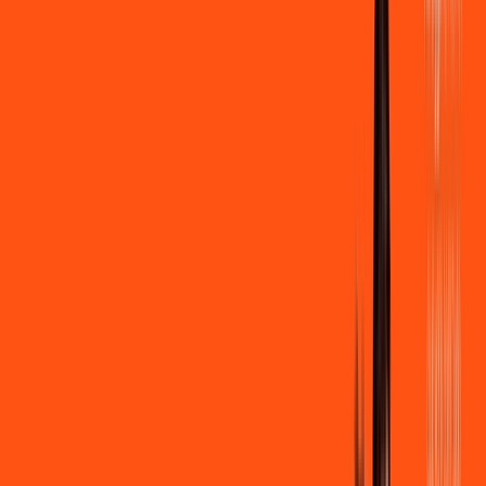
500 MEGA
INTERNET
Benefícios:
Instalação + Wi-Fi gratuito
250 Mega de Upload
Assinaturas inclusas:
Clube Ligga
Ligga energy
*Confira as condições dessa oferta +
de
R$ 109,90
/mês