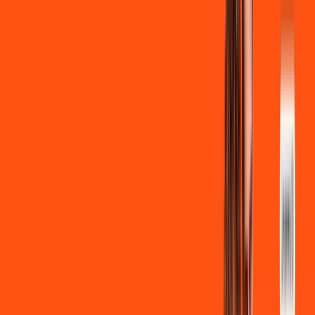
Ligga energy
*Confira as condições dessa oferta +
de
R$ 129,90
/mês
por:
R$
119
,
90
/MÊS
Contratar Agora
Contratar Agora
700 MEGA
INTERNET
Benefícios: