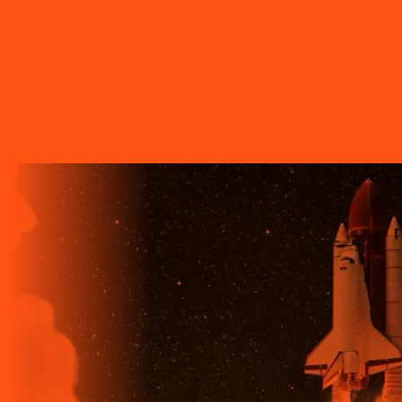
A LIGGA TELECOM TEM TECNOLOGIA 100% FIBRA
ÓPTICA, A REDE DE TRANSMISSÃO DE DADOS MAIS
VELOZ QUE EXISTE EM TODO O MUNDO. MAIS DE 60
MUNICÍPIOS NO PARANÁ CONTAM COM A ALTA
QUALIDADE, ESTABILIDADE E VELOCIDADE DE CONEXÃO
DA INTERNET BANDA EXTRALARGA DA LIGGA PARA SUAS
CASAS.