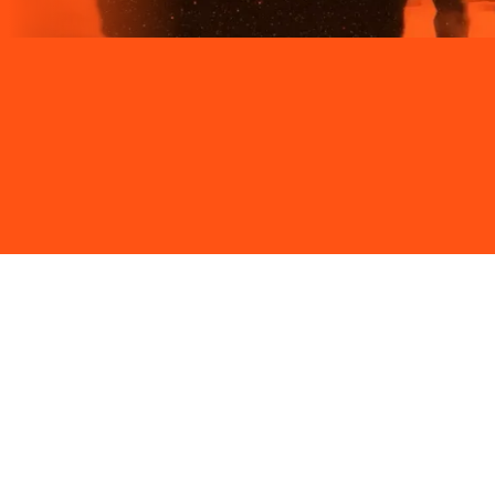
Site desenvolvido e publicado por PSP Intermediação De
Serviços LTDA I 17.082.481/0001-24. Parceiro autorizado
LIGGA. Uso da marca regulamentado. Todos os direitos
reservados.