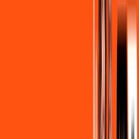
Contratar Agora
Contratar Agora
OS MELHORES APPS INCLUSOS NO
SEU
PLANO DE INTERNET
Clube Ligga
Ligga energy
Assine Internet Fibra Ligga em São
Jorge D'Oeste
A internet da Ligga em São Jorge D'Oeste é muito rápida para
você navegar, assistir a vídeos, ver seus shows preferidos,
ouvir músicas e levar a sua experiência de jogo online a outro
nível. Clique em CONTRATAR AGORA, ou fale com um de
nossos consultores via WhatsApp, e mude de vez para a
Ligga Internet Banda Larga.