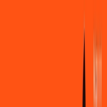
Você
Empresa
PR - São Jorge D'Oeste
|
Área do cliente
Contratar pelo
WhatsApp
Chat On-line
Assine Internet Fibra Ligga em São
Jorge D'Oeste – Planos Imperdíveis,
Ultra Velocidade e Estabilidade
MELHOR OFERTA