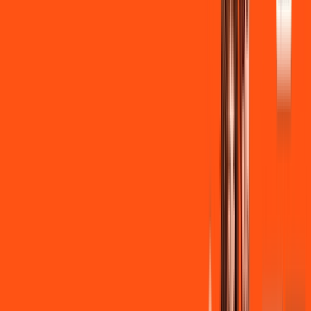
Instalação + Wi-Fi gratuito
350 Mega de Upload
Assinaturas inclusas:
Clube Ligga
Ligga energy
*Confira as condições dessa oferta +
de
R$ 149,90
/mês
por:
R$
139
,
90
/MÊS