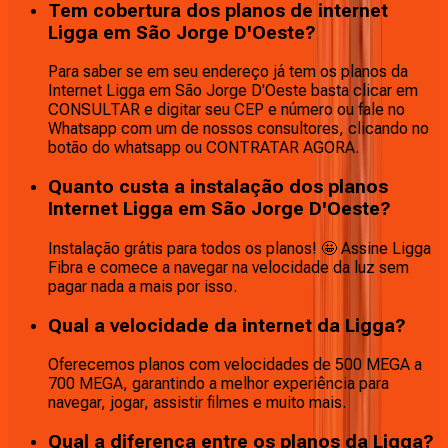
Tem cobertura dos planos de internet
Ligga em São Jorge D'Oeste?
Para saber se em seu endereço já tem os planos da
Internet Ligga em São Jorge D'Oeste basta clicar em
CONSULTAR e digitar seu CEP e número ou fale no
Whatsapp com um de nossos consultores, clicando no
botão do whatsapp ou CONTRATAR AGORA.
Quanto custa a instalação dos planos
Internet Ligga em São Jorge D'Oeste?
Instalação grátis para todos os planos! 🤩 Assine Ligga
Fibra e comece a navegar na velocidade da luz sem
pagar nada a mais por isso.
Qual a velocidade da internet da Ligga?
Oferecemos planos com velocidades de 500 MEGA a
700 MEGA, garantindo a melhor experiência para
navegar, jogar, assistir filmes e muito mais.
Qual a diferença entre os planos da Ligga?