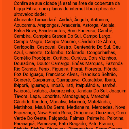
Confira se sua cidade já está na área de cobertura da
Ligga Fibra, com planos de internet fibra óptica de
ultravelocidade:
Almirante Tamandaré, Andirá, Ângulo, Antonina,
Apucarana, Arapongas, Araucária, Astorga, Atalaia,
Balsa Nova, Bandeirantes, Bom Sucesso, Cambé,
Cambira, Campina Grande Do Sul, Campo Largo,
Campo Magro, Campo Mourão, Cândido De Abreu,
Carlópolis, Cascavel, Castro, Centenário Do Sul, Céu
Azul, Cianorte, Colombo, Colorado, Congonhinhas,
Cornélio Procópio, Curitiba, Curiúva, Dois Vizinhos,
Douradina, Doutor Camargo, Enéas Marques, Fazenda
Rio Grande, Fênix, Figueira, Floraí, Floresta, Flórida,
Foz Do Iguaçu, Francisco Alves, Francisco Beltrão,
Goioerê, Guapirama, Guarapuava, Guaratuba, Ibaiti,
Ibiporã, Iguaraçu, Imbaú, Irati, Itaipulândia, Itambé,
Ivaiporã, Ivatuba, Jacarezinho, Jandaia Do Sul, Joaquim
Távora, Lapa, Londrina, Mandaguaçu, Marechal
Cândido Rondon, Marialva, Maringá, Matelândia,
Matinhos, Mauá Da Serra, Medianeira, Mercedes, Nova
Esperança, Nova Santa Rosa, Ortigueira, Ourizona, Ouro
Verde Do Oeste, Paiçandu, Palmas, Palmeira, Palotina,
Paranaguá, Paranavaí, Pato Bragado, Pato Branco,