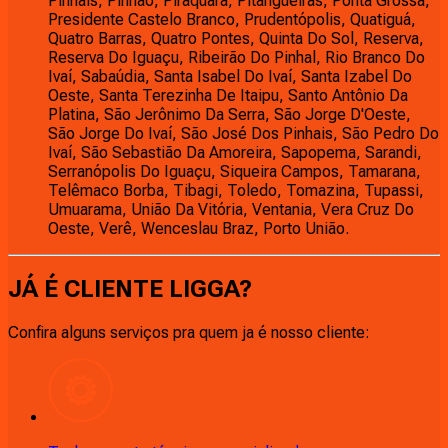
Pinhais, Pinhão, Piraquara, Pitangueiras, Ponta Grossa,
Presidente Castelo Branco, Prudentópolis, Quatiguá,
Quatro Barras, Quatro Pontes, Quinta Do Sol, Reserva,
Reserva Do Iguaçu, Ribeirão Do Pinhal, Rio Branco Do
Ivaí, Sabaúdia, Santa Isabel Do Ivaí, Santa Izabel Do
Oeste, Santa Terezinha De Itaipu, Santo Antônio Da
Platina, São Jerônimo Da Serra, São Jorge D'Oeste,
São Jorge Do Ivaí, São José Dos Pinhais, São Pedro Do
Ivaí, São Sebastião Da Amoreira, Sapopema, Sarandi,
Serranópolis Do Iguaçu, Siqueira Campos, Tamarana,
Telêmaco Borba, Tibagi, Toledo, Tomazina, Tupassi,
Umuarama, União Da Vitória, Ventania, Vera Cruz Do
Oeste, Verê, Wenceslau Braz, Porto União.
JÁ É CLIENTE
LIGGA
?
Confira alguns serviços pra quem ja é nosso cliente: