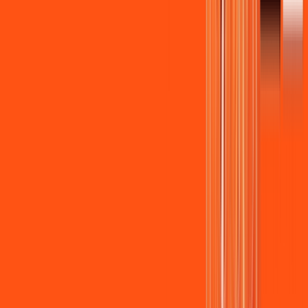
Wi-fi de alta performance para curtir e compartilhar à vontade