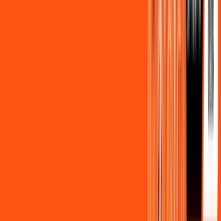
Assista filmes e séries em 4k sem interrupções