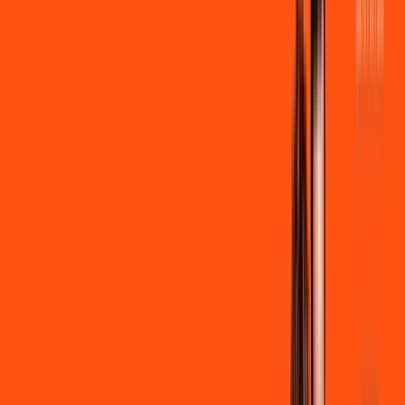
por:
R$
99
,
90
/MÊS
Contratar Agora
Contratar Agora
600 MEGA
INTERNET
Benefícios:
Instalação + Wi-Fi gratuito
300 Mega de Upload
Assinaturas inclusas:
Clube Ligga