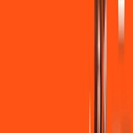
Instalação + Wi-Fi gratuito
350 Mega de Upload
Assinaturas inclusas:
Clube Ligga
Ligga energy
*Confira as condições dessa oferta +
de
R$ 149,90
/mês
por:
R$
139
,
90
/MÊS