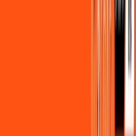
Assista filmes e séries em 4k sem interrupções