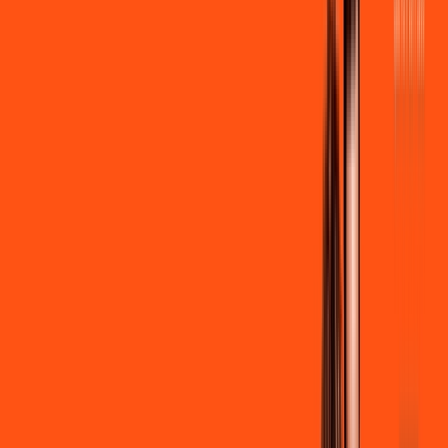
por:
R$
99
,
90
/MÊS
Contratar Agora
Contratar Agora
600 MEGA
INTERNET
Benefícios:
Instalação + Wi-Fi gratuito
300 Mega de Upload
Assinaturas inclusas:
Clube Ligga