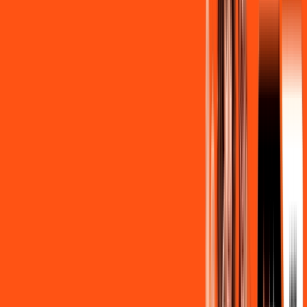
Contratar Agora
Contratar Agora
OS MELHORES APPS INCLUSOS NO
SEU
PLANO DE INTERNET
Clube Ligga
Ligga energy
Assine Internet Fibra Ligga em
Colorado
A internet da Ligga em Colorado é muito rápida para você
navegar, assistir a vídeos, ver seus shows preferidos, ouvir
músicas e levar a sua experiência de jogo online a outro nível.
Clique em CONTRATAR AGORA, ou fale com um de nossos
consultores via WhatsApp, e mude de vez para a Ligga
Internet Banda Larga.