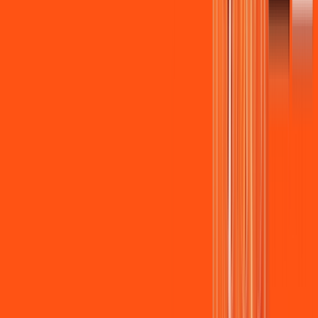
Wi-fi de alta performance para curtir e compartilhar à vontade