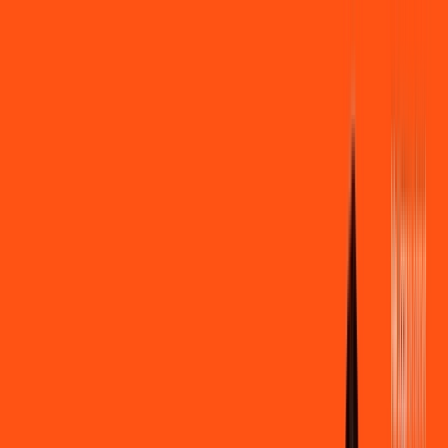
Você
Empresa
PR - Colorado
|
Área do cliente
Contratar pelo
WhatsApp
Chat On-line
Assine Internet Fibra Ligga em
Colorado – Planos Imperdíveis, Ultra
Velocidade e Estabilidade
MELHOR OFERTA