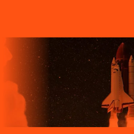
ÓPTICA, A REDE DE TRANSMISSÃO DE DADOS MAIS
VELOZ QUE EXISTE EM TODO O MUNDO. MAIS DE 60
MUNICÍPIOS NO PARANÁ CONTAM COM A ALTA
QUALIDADE, ESTABILIDADE E VELOCIDADE DE CONEXÃO
DA INTERNET BANDA EXTRALARGA DA LIGGA PARA SUAS
CASAS.