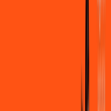
500 MEGA
INTERNET
Benefícios:
Instalação + Wi-Fi gratuito
250 Mega de Upload
Assinaturas inclusas:
Clube Ligga
Ligga energy
*Confira as condições dessa oferta +
de
R$ 109,90
/mês