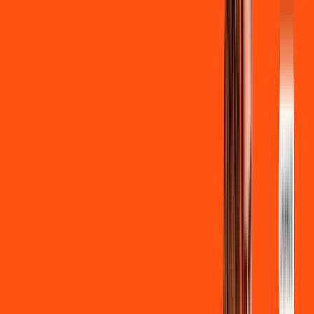
Ligga energy
*Confira as condições dessa oferta +
de
R$ 129,90
/mês
por:
R$
119
,
90
/MÊS
Contratar Agora
Contratar Agora
700 MEGA
INTERNET
Benefícios: