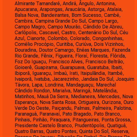
Almirante Tamandaré, Andirá, Ângulo, Antonina,
Apucarana, Arapongas, Araucária, Astorga, Atalaia,
Balsa Nova, Bandeirantes, Bom Sucesso, Cambé,
Cambira, Campina Grande Do Sul, Campo Largo,
Campo Magro, Campo Mourão, Cândido De Abreu,
Carlópolis, Cascavel, Castro, Centenário Do Sul, Céu
Azul, Cianorte, Colombo, Colorado, Congonhinhas,
Cornélio Procópio, Curitiba, Curiúva, Dois Vizinhos,
Douradina, Doutor Camargo, Enéas Marques, Fazenda
Rio Grande, Fênix, Figueira, Floraí, Floresta, Flórida,
Foz Do Iguaçu, Francisco Alves, Francisco Beltrão,
Goioerê, Guapirama, Guarapuava, Guaratuba, Ibaiti,
Ibiporã, Iguaraçu, Imbaú, Irati, Itaipulândia, Itambé,
Ivaiporã, Ivatuba, Jacarezinho, Jandaia Do Sul, Joaquim
Távora, Lapa, Londrina, Mandaguaçu, Marechal
Cândido Rondon, Marialva, Maringá, Matelândia,
Matinhos, Mauá Da Serra, Medianeira, Mercedes, Nova
Esperança, Nova Santa Rosa, Ortigueira, Ourizona, Ouro
Verde Do Oeste, Paiçandu, Palmas, Palmeira, Palotina,
Paranaguá, Paranavaí, Pato Bragado, Pato Branco,
Pinhais, Pinhão, Piraquara, Pitangueiras, Ponta Grossa,
Presidente Castelo Branco, Prudentópolis, Quatiguá,
Quatro Barras, Quatro Pontes, Quinta Do Sol, Reserva,