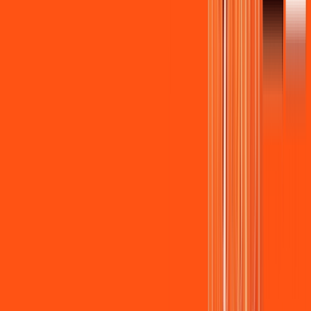
Wi-fi de alta performance para curtir e compartilhar à vontade