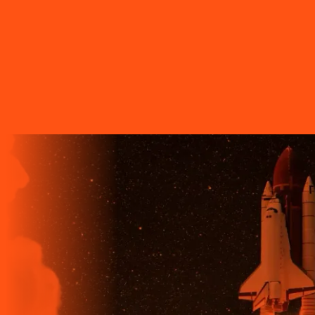
QUEM TEM A LIGGA!
A LIGGA TELECOM TEM TECNOLOGIA 100% FIBRA
ÓPTICA, A REDE DE TRANSMISSÃO DE DADOS MAIS
VELOZ QUE EXISTE EM TODO O MUNDO. MAIS DE 60
MUNICÍPIOS NO PARANÁ CONTAM COM A ALTA
QUALIDADE, ESTABILIDADE E VELOCIDADE DE CONEXÃO
DA INTERNET BANDA EXTRALARGA DA LIGGA PARA SUAS
CASAS.