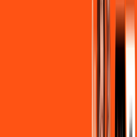
/MÊS
Contratar Agora
Contratar Agora
OS MELHORES APPS INCLUSOS NO
SEU
PLANO DE INTERNET
Clube Ligga
Ligga energy
Assine Internet Fibra Ligga em
Francisco Alves
A internet da Ligga em Francisco Alves é muito rápida para
você navegar, assistir a vídeos, ver seus shows preferidos,
ouvir músicas e levar a sua experiência de jogo online a outro
nível. Clique em CONTRATAR AGORA, ou fale com um de