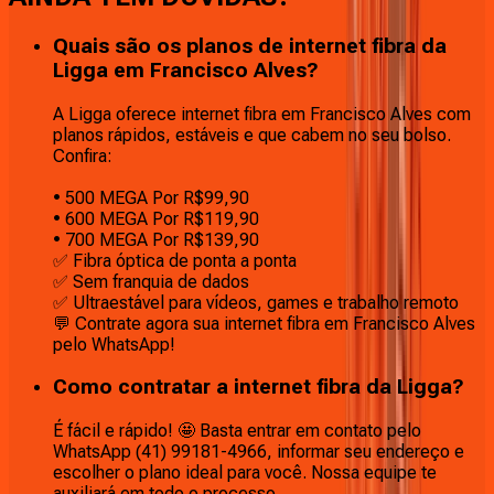
Quais são os planos de internet fibra da
Ligga em Francisco Alves?
A Ligga oferece internet fibra em Francisco Alves com
planos rápidos, estáveis e que cabem no seu bolso.
Confira:
• 500 MEGA Por R$99,90
• 600 MEGA Por R$119,90
• 700 MEGA Por R$139,90
✅ Fibra óptica de ponta a ponta
✅ Sem franquia de dados
✅ Ultraestável para vídeos, games e trabalho remoto
💬 Contrate agora sua internet fibra em Francisco Alves
pelo WhatsApp!
Como contratar a internet fibra da Ligga?
É fácil e rápido! 🤩 Basta entrar em contato pelo
WhatsApp (41) 99181-4966, informar seu endereço e
escolher o plano ideal para você. Nossa equipe te
auxiliará em todo o processo.