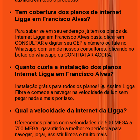
Tem cobertura dos planos de internet
Ligga em Francisco Alves?
Para saber se em seu endereço já tem os planos da
Internet Ligga em Francisco Alves basta clicar em
CONSULTAR e digitar seu CEP e número ou fale no
Whatsapp com um de nossos consultores, clicando no
botão do whatsapp ou CONTRATAR AGORA.
Quanto custa a instalação dos planos
Internet Ligga em Francisco Alves?
Instalação grátis para todos os planos! 🤩 Assine Ligga
Fibra e comece a navegar na velocidade da luz sem
pagar nada a mais por isso.
Qual a velocidade da internet da Ligga?
Oferecemos planos com velocidades de 500 MEGA a
700 MEGA, garantindo a melhor experiência para
navegar, jogar, assistir filmes e muito mais.