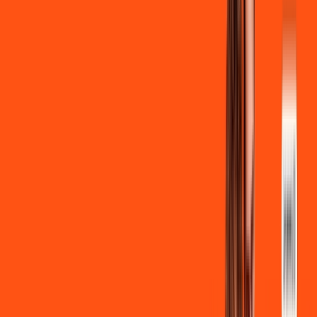
Clube Ligga
Ligga energy
*Confira as condições dessa oferta +
de
R$ 129,90
/mês
por:
R$
119
,
90
/MÊS
Contratar Agora
Contratar Agora
700 MEGA
INTERNET