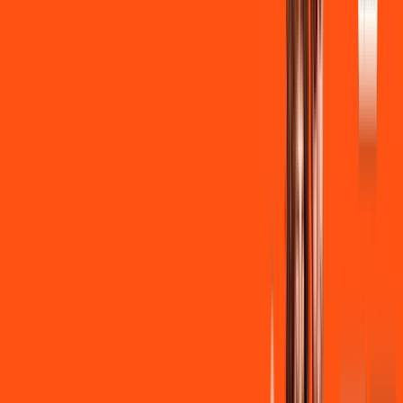
Benefícios:
Instalação + Wi-Fi gratuito
350 Mega de Upload
Assinaturas inclusas:
Clube Ligga
Ligga energy
*Confira as condições dessa oferta +
de
R$ 149,90
/mês
por:
R$
139
,
90