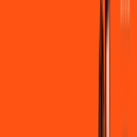
R$ 109,90
/mês
por:
R$
99
,
90
/MÊS
Contratar Agora
Contratar Agora
600 MEGA
INTERNET
Benefícios:
Instalação + Wi-Fi gratuito
300 Mega de Upload
Assinaturas inclusas: