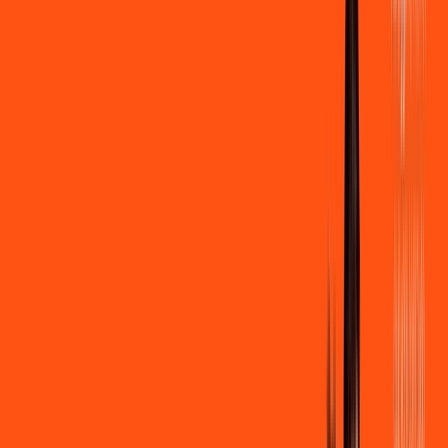
500 MEGA
INTERNET
Benefícios:
Instalação + Wi-Fi gratuito
250 Mega de Upload
Assinaturas inclusas:
Clube Ligga
Ligga energy
*Confira as condições dessa oferta +
de