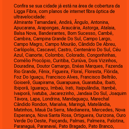
Confira se sua cidade já está na área de cobertura da
Ligga Fibra, com planos de internet fibra óptica de
ultravelocidade:
Almirante Tamandaré, Andirá, Ângulo, Antonina,
Apucarana, Arapongas, Araucária, Astorga, Atalaia,
Balsa Nova, Bandeirantes, Bom Sucesso, Cambé,
Cambira, Campina Grande Do Sul, Campo Largo,
Campo Magro, Campo Mourão, Cândido De Abreu,
Carlópolis, Cascavel, Castro, Centenário Do Sul, Céu
Azul, Cianorte, Colombo, Colorado, Congonhinhas,
Cornélio Procópio, Curitiba, Curiúva, Dois Vizinhos,
Douradina, Doutor Camargo, Enéas Marques, Fazenda
Rio Grande, Fênix, Figueira, Floraí, Floresta, Flórida,
Foz Do Iguaçu, Francisco Alves, Francisco Beltrão,
Goioerê, Guapirama, Guarapuava, Guaratuba, Ibaiti,
Ibiporã, Iguaraçu, Imbaú, Irati, Itaipulândia, Itambé,
Ivaiporã, Ivatuba, Jacarezinho, Jandaia Do Sul, Joaquim
Távora, Lapa, Londrina, Mandaguaçu, Marechal
Cândido Rondon, Marialva, Maringá, Matelândia,
Matinhos, Mauá Da Serra, Medianeira, Mercedes, Nova
Esperança, Nova Santa Rosa, Ortigueira, Ourizona, Ouro
Verde Do Oeste, Paiçandu, Palmas, Palmeira, Palotina,
Paranaguá, Paranavaí, Pato Bragado, Pato Branco,