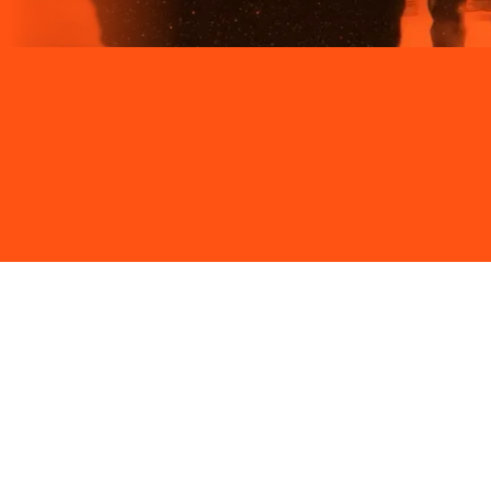
Site desenvolvido e publicado por PSP Intermediação De
Serviços LTDA I 17.082.481/0001-24. Parceiro autorizado
LIGGA. Uso da marca regulamentado. Todos os direitos
reservados.