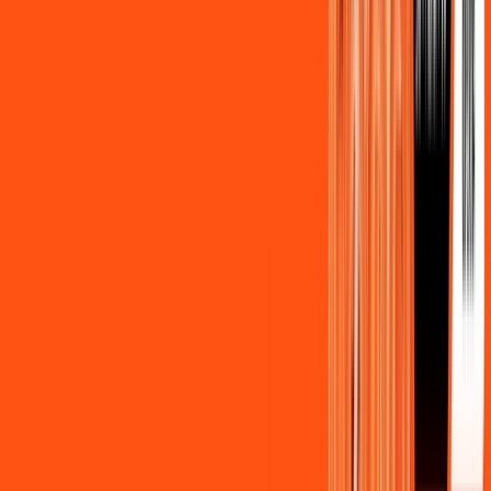
Assista filmes e séries em 4k sem interrupções