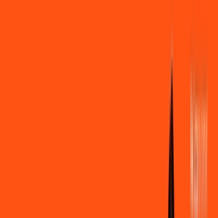
Você
Empresa
PR - Francisco Alves
|
Área do cliente
Contratar pelo
WhatsApp
Chat On-line
Assine Internet Fibra Ligga em
Francisco Alves – Planos
Imperdíveis, Ultra Velocidade e
Estabilidade
MELHOR OFERTA