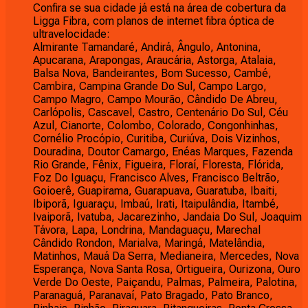
Confira se sua cidade já está na área de cobertura da
Ligga Fibra, com planos de internet fibra óptica de
ultravelocidade:
Almirante Tamandaré, Andirá, Ângulo, Antonina,
Apucarana, Arapongas, Araucária, Astorga, Atalaia,
Balsa Nova, Bandeirantes, Bom Sucesso, Cambé,
Cambira, Campina Grande Do Sul, Campo Largo,
Campo Magro, Campo Mourão, Cândido De Abreu,
Carlópolis, Cascavel, Castro, Centenário Do Sul, Céu
Azul, Cianorte, Colombo, Colorado, Congonhinhas,
Cornélio Procópio, Curitiba, Curiúva, Dois Vizinhos,
Douradina, Doutor Camargo, Enéas Marques, Fazenda
Rio Grande, Fênix, Figueira, Floraí, Floresta, Flórida,
Foz Do Iguaçu, Francisco Alves, Francisco Beltrão,
Goioerê, Guapirama, Guarapuava, Guaratuba, Ibaiti,
Ibiporã, Iguaraçu, Imbaú, Irati, Itaipulândia, Itambé,
Ivaiporã, Ivatuba, Jacarezinho, Jandaia Do Sul, Joaquim
Távora, Lapa, Londrina, Mandaguaçu, Marechal
Cândido Rondon, Marialva, Maringá, Matelândia,
Matinhos, Mauá Da Serra, Medianeira, Mercedes, Nova
Esperança, Nova Santa Rosa, Ortigueira, Ourizona, Ouro
Verde Do Oeste, Paiçandu, Palmas, Palmeira, Palotina,
Paranaguá, Paranavaí, Pato Bragado, Pato Branco,