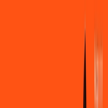
Você
Empresa
PR - Santa Izabel do Oeste
|
Área do cliente
Contratar pelo
WhatsApp
Chat On-line
Assine Internet Fibra Ligga em Santa
Izabel do Oeste – Planos Imperdíveis,
Ultra Velocidade e Estabilidade
MELHOR OFERTA