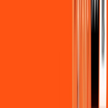
Assista filmes e séries em 4k sem interrupções