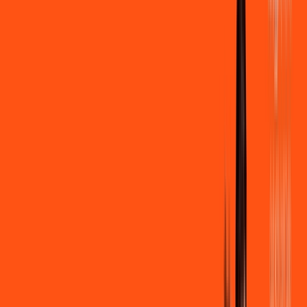
500 MEGA
INTERNET
Benefícios:
Instalação + Wi-Fi gratuito
250 Mega de Upload
Assinaturas inclusas:
Clube Ligga
Ligga energy
*Confira as condições dessa oferta +
de
R$ 109,90
/mês