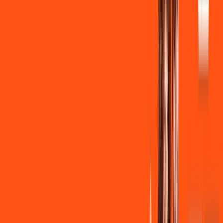
Instalação + Wi-Fi gratuito
350 Mega de Upload
Assinaturas inclusas:
Clube Ligga
Ligga energy
*Confira as condições dessa oferta +
de
R$ 149,90
/mês
por:
R$
139
,
90
/MÊS