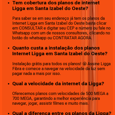
Tem cobertura dos planos de internet
Ligga em Santa Izabel do Oeste?
Para saber se em seu endereço já tem os planos da
Internet Ligga em Santa Izabel do Oeste basta clicar
em CONSULTAR e digitar seu CEP e número ou fale no
Whatsapp com um de nossos consultores, clicando no
botão do whatsapp ou CONTRATAR AGORA.
Quanto custa a instalação dos planos
Internet Ligga em Santa Izabel do Oeste?
Instalação grátis para todos os planos! 🤩 Assine Ligga
Fibra e comece a navegar na velocidade da luz sem
pagar nada a mais por isso.
Qual a velocidade da internet da Ligga?
Oferecemos planos com velocidades de 500 MEGA a
700 MEGA, garantindo a melhor experiência para
navegar, jogar, assistir filmes e muito mais.
Qual a diferença entre os planos da Ligga?