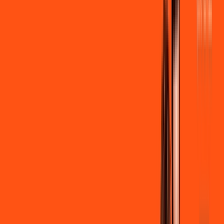
por:
R$
99
,
90
/MÊS
Contratar Agora
Contratar Agora
600 MEGA
INTERNET
Benefícios:
Instalação + Wi-Fi gratuito
300 Mega de Upload
Assinaturas inclusas:
Clube Ligga