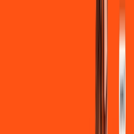
Ligga energy
*Confira as condições dessa oferta +
de
R$ 129,90
/mês
por:
R$
119
,
90
/MÊS
Contratar Agora
Contratar Agora
700 MEGA
INTERNET
Benefícios: