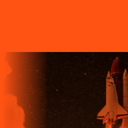
A LIGGA TELECOM TEM TECNOLOGIA 100% FIBRA
ÓPTICA, A REDE DE TRANSMISSÃO DE DADOS MAIS
VELOZ QUE EXISTE EM TODO O MUNDO. MAIS DE 60
MUNICÍPIOS NO PARANÁ CONTAM COM A ALTA
QUALIDADE, ESTABILIDADE E VELOCIDADE DE CONEXÃO
DA INTERNET BANDA EXTRALARGA DA LIGGA PARA SUAS
CASAS.