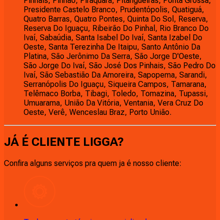
Pinhais, Pinhão, Piraquara, Pitangueiras, Ponta Grossa,
Presidente Castelo Branco, Prudentópolis, Quatiguá,
Quatro Barras, Quatro Pontes, Quinta Do Sol, Reserva,
Reserva Do Iguaçu, Ribeirão Do Pinhal, Rio Branco Do
Ivaí, Sabaúdia, Santa Isabel Do Ivaí, Santa Izabel Do
Oeste, Santa Terezinha De Itaipu, Santo Antônio Da
Platina, São Jerônimo Da Serra, São Jorge D'Oeste,
São Jorge Do Ivaí, São José Dos Pinhais, São Pedro Do
Ivaí, São Sebastião Da Amoreira, Sapopema, Sarandi,
Serranópolis Do Iguaçu, Siqueira Campos, Tamarana,
Telêmaco Borba, Tibagi, Toledo, Tomazina, Tupassi,
Umuarama, União Da Vitória, Ventania, Vera Cruz Do
Oeste, Verê, Wenceslau Braz, Porto União.
JÁ É CLIENTE
LIGGA
?
Confira alguns serviços pra quem ja é nosso cliente: