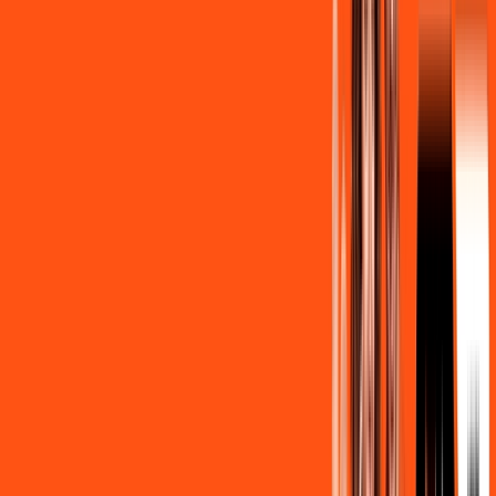
Contratar Agora
Contratar Agora
OS MELHORES APPS INCLUSOS NO
SEU
PLANO DE INTERNET
Clube Ligga
Ligga energy
Assine Internet Fibra Ligga em Santa
Izabel do Oeste
A internet da Ligga em Santa Izabel do Oeste é muito rápida
para você navegar, assistir a vídeos, ver seus shows
preferidos, ouvir músicas e levar a sua experiência de jogo
online a outro nível. Clique em CONTRATAR AGORA, ou fale
com um de nossos consultores via WhatsApp, e mude de vez
para a Ligga Internet Banda Larga.