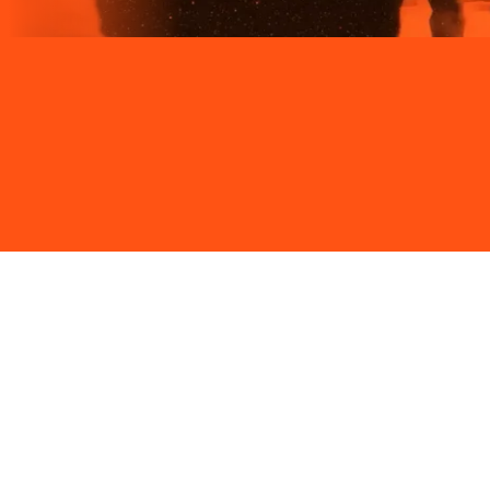
Site desenvolvido e publicado por PSP Intermediação De
Serviços LTDA I 17.082.481/0001-24. Parceiro autorizado
LIGGA. Uso da marca regulamentado. Todos os direitos
reservados.