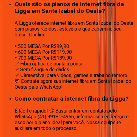
Quais são os planos de internet fibra da
Ligga em Santa Izabel do Oeste?
A Ligga oferece internet fibra em Santa Izabel do Oeste
com planos rápidos, estáveis e que cabem no seu
bolso. Confira:
• 500 MEGA Por R$99,90
• 600 MEGA Por R$119,90
• 700 MEGA Por R$139,90
✅ Fibra óptica de ponta a ponta
✅ Sem franquia de dados
✅ Ultraestável para vídeos, games e trabalho remoto
💬 Contrate agora sua internet fibra em Santa Izabel do
Oeste pelo WhatsApp!
Como contratar a internet fibra da Ligga?
É fácil e rápido! 🤩 Basta entrar em contato pelo
WhatsApp (41) 99181-4966, informar seu endereço e
escolher o plano ideal para você. Nossa equipe te
auxiliará em todo o processo.