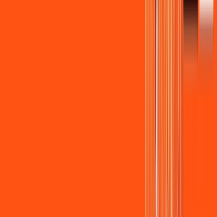
Wi-fi de alta performance para curtir e compartilhar à vontade