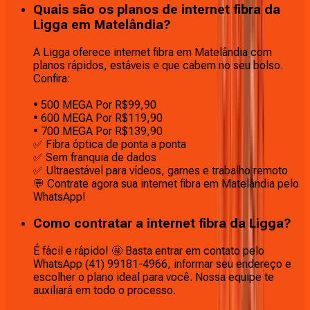
Quais são os planos de internet fibra da
Ligga em Matelândia?
A Ligga oferece internet fibra em Matelândia com
planos rápidos, estáveis e que cabem no seu bolso.
Confira:
• 500 MEGA Por R$99,90
• 600 MEGA Por R$119,90
• 700 MEGA Por R$139,90
✅ Fibra óptica de ponta a ponta
✅ Sem franquia de dados
✅ Ultraestável para vídeos, games e trabalho remoto
💬 Contrate agora sua internet fibra em Matelândia pelo
WhatsApp!
Como contratar a internet fibra da Ligga?
É fácil e rápido! 🤩 Basta entrar em contato pelo
WhatsApp (41) 99181-4966, informar seu endereço e
escolher o plano ideal para você. Nossa equipe te
auxiliará em todo o processo.