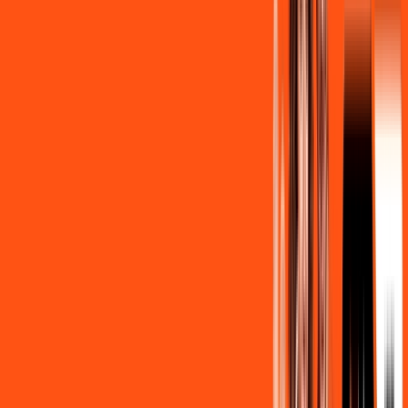
Contratar Agora
Contratar Agora
OS MELHORES APPS INCLUSOS NO
SEU
PLANO DE INTERNET
Clube Ligga
Ligga energy
Assine Internet Fibra Ligga em
Matelândia
A internet da Ligga em Matelândia é muito rápida para você
navegar, assistir a vídeos, ver seus shows preferidos, ouvir
músicas e levar a sua experiência de jogo online a outro nível.
Clique em CONTRATAR AGORA, ou fale com um de nossos
consultores via WhatsApp, e mude de vez para a Ligga
Internet Banda Larga.