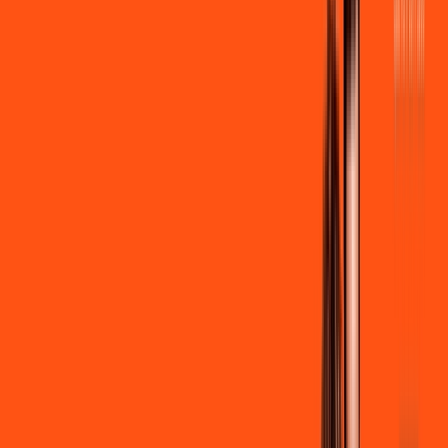
por:
R$
99
,
90
/MÊS
Contratar Agora
Contratar Agora
600 MEGA
INTERNET
Benefícios:
Instalação + Wi-Fi gratuito
300 Mega de Upload
Assinaturas inclusas:
Clube Ligga