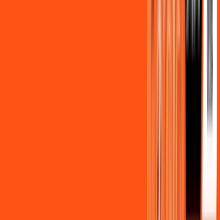
Assista filmes e séries em 4k sem interrupções