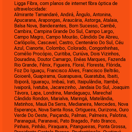
Ligga Fibra, com planos de internet fibra óptica de
ultravelocidade:
Almirante Tamandaré, Andirá, Ângulo, Antonina,
Apucarana, Arapongas, Araucária, Astorga, Atalaia,
Balsa Nova, Bandeirantes, Bom Sucesso, Cambé,
Cambira, Campina Grande Do Sul, Campo Largo,
Campo Magro, Campo Mourão, Cândido De Abreu,
Carlópolis, Cascavel, Castro, Centenário Do Sul, Céu
Azul, Cianorte, Colombo, Colorado, Congonhinhas,
Cornélio Procópio, Curitiba, Curiúva, Dois Vizinhos,
Douradina, Doutor Camargo, Enéas Marques, Fazenda
Rio Grande, Fênix, Figueira, Floraí, Floresta, Flórida,
Foz Do Iguaçu, Francisco Alves, Francisco Beltrão,
Goioerê, Guapirama, Guarapuava, Guaratuba, Ibaiti,
Ibiporã, Iguaraçu, Imbaú, Irati, Itaipulândia, Itambé,
Ivaiporã, Ivatuba, Jacarezinho, Jandaia Do Sul, Joaquim
Távora, Lapa, Londrina, Mandaguaçu, Marechal
Cândido Rondon, Marialva, Maringá, Matelândia,
Matinhos, Mauá Da Serra, Medianeira, Mercedes, Nova
Esperança, Nova Santa Rosa, Ortigueira, Ourizona, Ouro
Verde Do Oeste, Paiçandu, Palmas, Palmeira, Palotina,
Paranaguá, Paranavaí, Pato Bragado, Pato Branco,
Pinhais, Pinhão, Piraquara, Pitangueiras, Ponta Grossa,