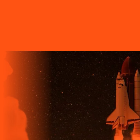
A LIGGA TELECOM TEM TECNOLOGIA 100% FIBRA
ÓPTICA, A REDE DE TRANSMISSÃO DE DADOS MAIS
VELOZ QUE EXISTE EM TODO O MUNDO. MAIS DE 60
MUNICÍPIOS NO PARANÁ CONTAM COM A ALTA
QUALIDADE, ESTABILIDADE E VELOCIDADE DE CONEXÃO
DA INTERNET BANDA EXTRALARGA DA LIGGA PARA SUAS
CASAS.