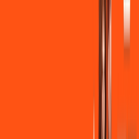
Instalação + Wi-Fi gratuito
350 Mega de Upload
Assinaturas inclusas:
Clube Ligga
Ligga energy
*Confira as condições dessa oferta +
de
R$ 149,90
/mês
por:
R$
139
,
90
/MÊS