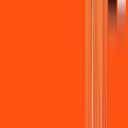
Wi-fi de alta performance para curtir e compartilhar à vontade