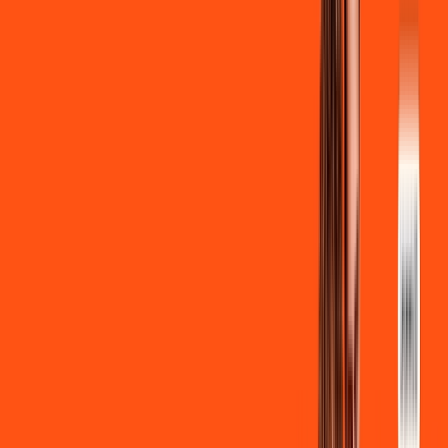
Ligga energy
*Confira as condições dessa oferta +
de
R$ 129,90
/mês
por:
R$
119
,
90
/MÊS
Contratar Agora
Contratar Agora
700 MEGA
INTERNET
Benefícios: