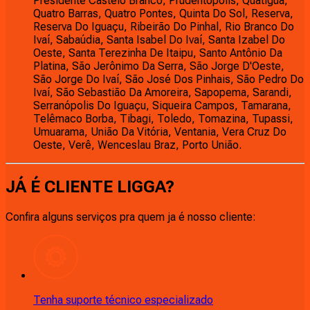
Presidente Castelo Branco, Prudentópolis, Quatiguá,
Quatro Barras, Quatro Pontes, Quinta Do Sol, Reserva,
Reserva Do Iguaçu, Ribeirão Do Pinhal, Rio Branco Do
Ivaí, Sabaúdia, Santa Isabel Do Ivaí, Santa Izabel Do
Oeste, Santa Terezinha De Itaipu, Santo Antônio Da
Platina, São Jerônimo Da Serra, São Jorge D'Oeste,
São Jorge Do Ivaí, São José Dos Pinhais, São Pedro Do
Ivaí, São Sebastião Da Amoreira, Sapopema, Sarandi,
Serranópolis Do Iguaçu, Siqueira Campos, Tamarana,
Telêmaco Borba, Tibagi, Toledo, Tomazina, Tupassi,
Umuarama, União Da Vitória, Ventania, Vera Cruz Do
Oeste, Verê, Wenceslau Braz, Porto União.
JÁ É CLIENTE
LIGGA
?
Confira alguns serviços pra quem ja é nosso cliente:
Tenha suporte técnico especializado