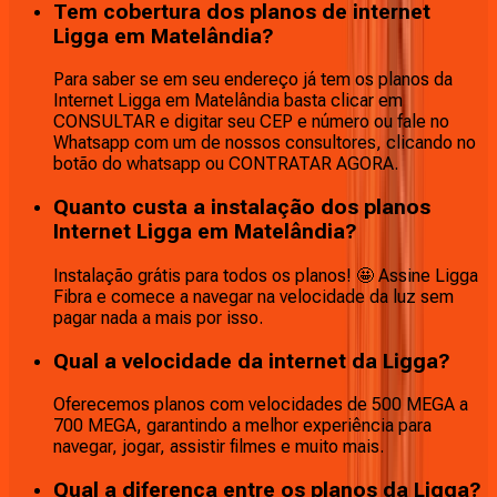
Tem cobertura dos planos de internet
Ligga em Matelândia?
Para saber se em seu endereço já tem os planos da
Internet Ligga em Matelândia basta clicar em
CONSULTAR e digitar seu CEP e número ou fale no
Whatsapp com um de nossos consultores, clicando no
botão do whatsapp ou CONTRATAR AGORA.
Quanto custa a instalação dos planos
Internet Ligga em Matelândia?
Instalação grátis para todos os planos! 🤩 Assine Ligga
Fibra e comece a navegar na velocidade da luz sem
pagar nada a mais por isso.
Qual a velocidade da internet da Ligga?
Oferecemos planos com velocidades de 500 MEGA a
700 MEGA, garantindo a melhor experiência para
navegar, jogar, assistir filmes e muito mais.
Qual a diferença entre os planos da Ligga?