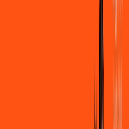
500 MEGA
INTERNET
Benefícios:
Instalação + Wi-Fi gratuito
250 Mega de Upload
Assinaturas inclusas:
Clube Ligga
Ligga energy
*Confira as condições dessa oferta +
de
R$ 109,90
/mês