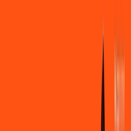
Você
Empresa
PR - Matelândia
|
Área do cliente
Contratar pelo
WhatsApp
Chat On-line
Assine Internet Fibra Ligga em
Matelândia – Planos Imperdíveis,
Ultra Velocidade e Estabilidade
MELHOR OFERTA