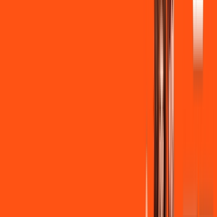
Instalação + Wi-Fi gratuito
350 Mega de Upload
Assinaturas inclusas:
Clube Ligga
Ligga energy
*Confira as condições dessa oferta +
de
R$ 149,90
/mês
por:
R$
139
,
90
/MÊS