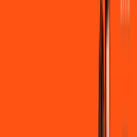
por:
R$
99
,
90
/MÊS
Contratar Agora
Contratar Agora
600 MEGA
INTERNET
Benefícios:
Instalação + Wi-Fi gratuito
300 Mega de Upload
Assinaturas inclusas:
Clube Ligga