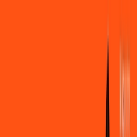
Você
Empresa
PR - Palmas
|
Área do cliente
Contratar pelo
WhatsApp
Chat On-line
Assine Internet Fibra Ligga em
Palmas – Planos Imperdíveis, Ultra
Velocidade e Estabilidade
MELHOR OFERTA