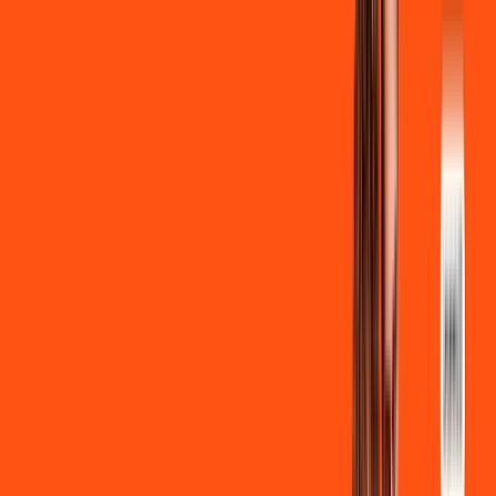
Ligga energy
*Confira as condições dessa oferta +
de
R$ 129,90
/mês
por:
R$
119
,
90
/MÊS
Contratar Agora
Contratar Agora
700 MEGA
INTERNET
Benefícios: