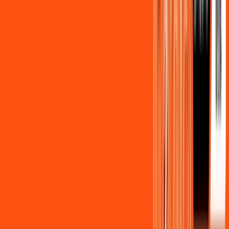
Assista filmes e séries em 4k sem interrupções