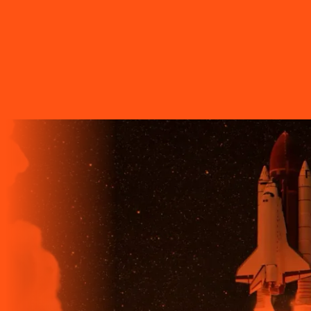
A LIGGA TELECOM TEM TECNOLOGIA 100% FIBRA
ÓPTICA, A REDE DE TRANSMISSÃO DE DADOS MAIS
VELOZ QUE EXISTE EM TODO O MUNDO. MAIS DE 60
MUNICÍPIOS NO PARANÁ CONTAM COM A ALTA
QUALIDADE, ESTABILIDADE E VELOCIDADE DE CONEXÃO
DA INTERNET BANDA EXTRALARGA DA LIGGA PARA SUAS
CASAS.