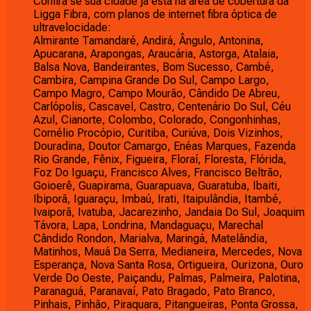
Confira se sua cidade já está na área de cobertura da
Ligga Fibra, com planos de internet fibra óptica de
ultravelocidade:
Almirante Tamandaré, Andirá, Ângulo, Antonina,
Apucarana, Arapongas, Araucária, Astorga, Atalaia,
Balsa Nova, Bandeirantes, Bom Sucesso, Cambé,
Cambira, Campina Grande Do Sul, Campo Largo,
Campo Magro, Campo Mourão, Cândido De Abreu,
Carlópolis, Cascavel, Castro, Centenário Do Sul, Céu
Azul, Cianorte, Colombo, Colorado, Congonhinhas,
Cornélio Procópio, Curitiba, Curiúva, Dois Vizinhos,
Douradina, Doutor Camargo, Enéas Marques, Fazenda
Rio Grande, Fênix, Figueira, Floraí, Floresta, Flórida,
Foz Do Iguaçu, Francisco Alves, Francisco Beltrão,
Goioerê, Guapirama, Guarapuava, Guaratuba, Ibaiti,
Ibiporã, Iguaraçu, Imbaú, Irati, Itaipulândia, Itambé,
Ivaiporã, Ivatuba, Jacarezinho, Jandaia Do Sul, Joaquim
Távora, Lapa, Londrina, Mandaguaçu, Marechal
Cândido Rondon, Marialva, Maringá, Matelândia,
Matinhos, Mauá Da Serra, Medianeira, Mercedes, Nova
Esperança, Nova Santa Rosa, Ortigueira, Ourizona, Ouro
Verde Do Oeste, Paiçandu, Palmas, Palmeira, Palotina,
Paranaguá, Paranavaí, Pato Bragado, Pato Branco,
Pinhais, Pinhão, Piraquara, Pitangueiras, Ponta Grossa,