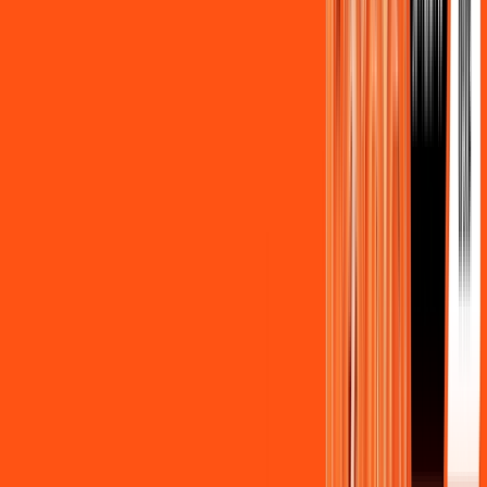
Assista filmes e séries em 4k sem interrupções