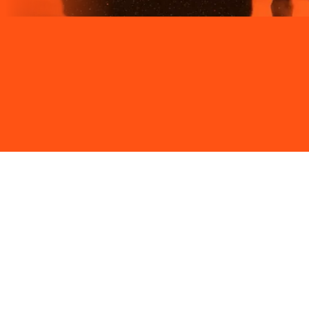
Site desenvolvido e publicado por PSP Intermediação De
Serviços LTDA I 17.082.481/0001-24. Parceiro autorizado
LIGGA. Uso da marca regulamentado. Todos os direitos
reservados.