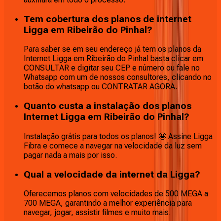
Tem cobertura dos planos de internet
Ligga em Ribeirão do Pinhal?
Para saber se em seu endereço já tem os planos da
Internet Ligga em Ribeirão do Pinhal basta clicar em
CONSULTAR e digitar seu CEP e número ou fale no
Whatsapp com um de nossos consultores, clicando no
botão do whatsapp ou CONTRATAR AGORA.
Quanto custa a instalação dos planos
Internet Ligga em Ribeirão do Pinhal?
Instalação grátis para todos os planos! 🤩 Assine Ligga
Fibra e comece a navegar na velocidade da luz sem
pagar nada a mais por isso.
Qual a velocidade da internet da Ligga?
Oferecemos planos com velocidades de 500 MEGA a
700 MEGA, garantindo a melhor experiência para
navegar, jogar, assistir filmes e muito mais.