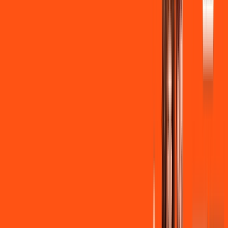
Benefícios:
Instalação + Wi-Fi gratuito
350 Mega de Upload
Assinaturas inclusas:
Clube Ligga
Ligga energy
*Confira as condições dessa oferta +
de
R$ 149,90
/mês
por:
R$
139
,
90