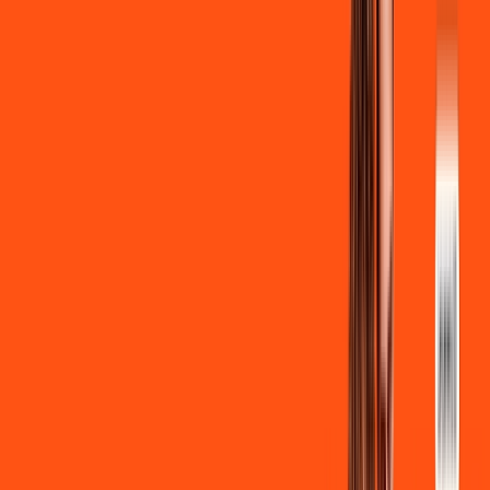
Clube Ligga
Ligga energy
*Confira as condições dessa oferta +
de
R$ 129,90
/mês
por:
R$
119
,
90
/MÊS
Contratar Agora
Contratar Agora
700 MEGA
INTERNET