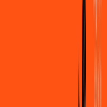
500 MEGA
INTERNET
Benefícios:
Instalação + Wi-Fi gratuito
250 Mega de Upload
Assinaturas inclusas:
Clube Ligga
Ligga energy
*Confira as condições dessa oferta +
de