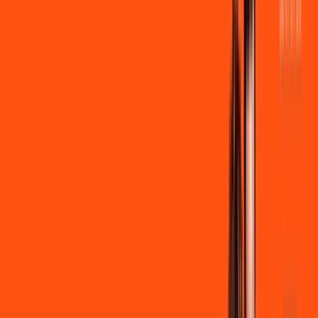
R$ 109,90
/mês
por:
R$
99
,
90
/MÊS
Contratar Agora
Contratar Agora
600 MEGA
INTERNET
Benefícios:
Instalação + Wi-Fi gratuito
300 Mega de Upload
Assinaturas inclusas: