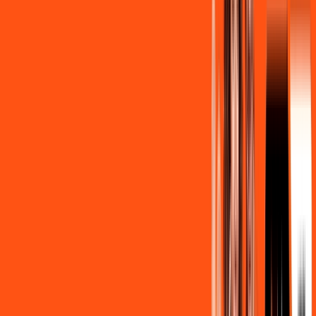
/MÊS
Contratar Agora
Contratar Agora
OS MELHORES APPS INCLUSOS NO
SEU
PLANO DE INTERNET
Clube Ligga
Ligga energy
Assine Internet Fibra Ligga em
Ribeirão do Pinhal
A internet da Ligga em Ribeirão do Pinhal é muito rápida para
você navegar, assistir a vídeos, ver seus shows preferidos,
ouvir músicas e levar a sua experiência de jogo online a outro
nível. Clique em CONTRATAR AGORA, ou fale com um de