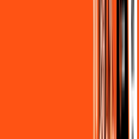
nossos consultores via WhatsApp, e mude de vez para a
Ligga Internet Banda Larga.
FALAR COM CONSULTOR