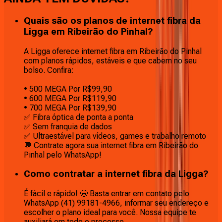
Quais são os planos de internet fibra da
Ligga em Ribeirão do Pinhal?
A Ligga oferece internet fibra em Ribeirão do Pinhal
com planos rápidos, estáveis e que cabem no seu
bolso. Confira:
• 500 MEGA Por R$99,90
• 600 MEGA Por R$119,90
• 700 MEGA Por R$139,90
✅ Fibra óptica de ponta a ponta
✅ Sem franquia de dados
✅ Ultraestável para vídeos, games e trabalho remoto
💬 Contrate agora sua internet fibra em Ribeirão do
Pinhal pelo WhatsApp!
Como contratar a internet fibra da Ligga?
É fácil e rápido! 🤩 Basta entrar em contato pelo
WhatsApp (41) 99181-4966, informar seu endereço e
escolher o plano ideal para você. Nossa equipe te
auxiliará em todo o processo.