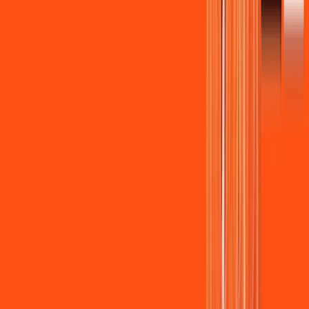
Wi-fi de alta performance para curtir e compartilhar à vontade