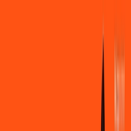
Você
Empresa
PR - Ribeirão do Pinhal
|
Área do cliente
Contratar pelo
WhatsApp
Chat On-line
Assine Internet Fibra Ligga em
Ribeirão do Pinhal – Planos
Imperdíveis, Ultra Velocidade e
Estabilidade
MELHOR OFERTA