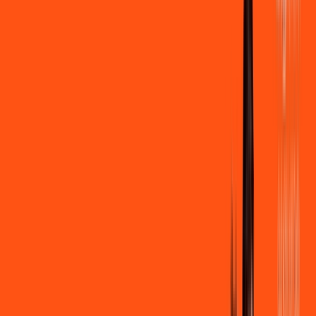
500 MEGA
INTERNET
Benefícios:
Instalação + Wi-Fi gratuito
250 Mega de Upload
Assinaturas inclusas:
Clube Ligga
Ligga energy
*Confira as condições dessa oferta +
de