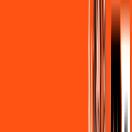
/MÊS
Contratar Agora
Contratar Agora
OS MELHORES APPS INCLUSOS NO
SEU
PLANO DE INTERNET
Clube Ligga
Ligga energy
Assine Internet Fibra Ligga em
Cândido de Abreu
A internet da Ligga em Cândido de Abreu é muito rápida para
você navegar, assistir a vídeos, ver seus shows preferidos,
ouvir músicas e levar a sua experiência de jogo online a outro
nível. Clique em CONTRATAR AGORA, ou fale com um de