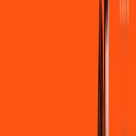
R$ 109,90
/mês
por:
R$
99
,
90
/MÊS
Contratar Agora
Contratar Agora
600 MEGA
INTERNET
Benefícios:
Instalação + Wi-Fi gratuito
300 Mega de Upload
Assinaturas inclusas: