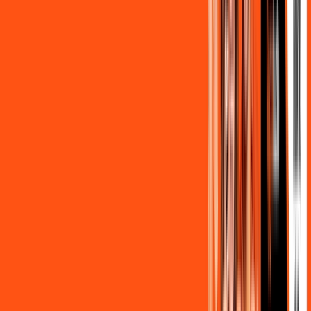
nossos consultores via WhatsApp, e mude de vez para a
Ligga Internet Banda Larga.
FALAR COM CONSULTOR