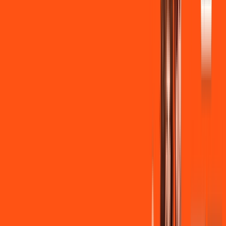
Benefícios:
Instalação + Wi-Fi gratuito
350 Mega de Upload
Assinaturas inclusas:
Clube Ligga
Ligga energy
*Confira as condições dessa oferta +
de
R$ 149,90
/mês
por:
R$
139
,
90