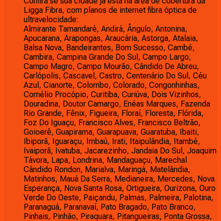
Confira se sua cidade já está na área de cobertura da
Ligga Fibra, com planos de internet fibra óptica de
ultravelocidade:
Almirante Tamandaré, Andirá, Ângulo, Antonina,
Apucarana, Arapongas, Araucária, Astorga, Atalaia,
Balsa Nova, Bandeirantes, Bom Sucesso, Cambé,
Cambira, Campina Grande Do Sul, Campo Largo,
Campo Magro, Campo Mourão, Cândido De Abreu,
Carlópolis, Cascavel, Castro, Centenário Do Sul, Céu
Azul, Cianorte, Colombo, Colorado, Congonhinhas,
Cornélio Procópio, Curitiba, Curiúva, Dois Vizinhos,
Douradina, Doutor Camargo, Enéas Marques, Fazenda
Rio Grande, Fênix, Figueira, Floraí, Floresta, Flórida,
Foz Do Iguaçu, Francisco Alves, Francisco Beltrão,
Goioerê, Guapirama, Guarapuava, Guaratuba, Ibaiti,
Ibiporã, Iguaraçu, Imbaú, Irati, Itaipulândia, Itambé,
Ivaiporã, Ivatuba, Jacarezinho, Jandaia Do Sul, Joaquim
Távora, Lapa, Londrina, Mandaguaçu, Marechal
Cândido Rondon, Marialva, Maringá, Matelândia,
Matinhos, Mauá Da Serra, Medianeira, Mercedes, Nova
Esperança, Nova Santa Rosa, Ortigueira, Ourizona, Ouro
Verde Do Oeste, Paiçandu, Palmas, Palmeira, Palotina,
Paranaguá, Paranavaí, Pato Bragado, Pato Branco,
Pinhais, Pinhão, Piraquara, Pitangueiras, Ponta Grossa,