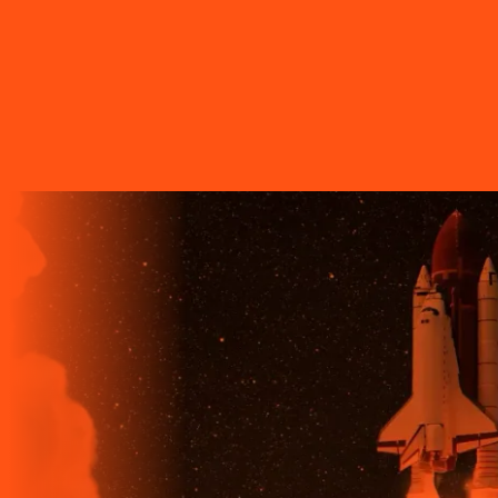
A LIGGA TELECOM TEM TECNOLOGIA 100% FIBRA
ÓPTICA, A REDE DE TRANSMISSÃO DE DADOS MAIS
VELOZ QUE EXISTE EM TODO O MUNDO. MAIS DE 60
MUNICÍPIOS NO PARANÁ CONTAM COM A ALTA
QUALIDADE, ESTABILIDADE E VELOCIDADE DE CONEXÃO
DA INTERNET BANDA EXTRALARGA DA LIGGA PARA SUAS
CASAS.