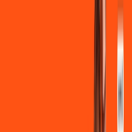
Clube Ligga
Ligga energy
*Confira as condições dessa oferta +
de
R$ 129,90
/mês
por:
R$
119
,
90
/MÊS
Contratar Agora
Contratar Agora
700 MEGA
INTERNET