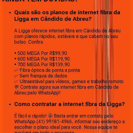
Quais são os planos de internet fibra da
Ligga em Cândido de Abreu?
A Ligga oferece internet fibra em Cândido de Abreu
com planos rápidos, estáveis e que cabem no seu
bolso. Confira:
• 500 MEGA Por R$99,90
• 600 MEGA Por R$119,90
• 700 MEGA Por R$139,90
✅ Fibra óptica de ponta a ponta
✅ Sem franquia de dados
✅ Ultraestável para vídeos, games e trabalho remoto
💬 Contrate agora sua internet fibra em Cândido de
Abreu pelo WhatsApp!
Como contratar a internet fibra da Ligga?
É fácil e rápido! 🤩 Basta entrar em contato pelo
WhatsApp (41) 99181-4966, informar seu endereço e
escolher o plano ideal para você. Nossa equipe te
auxiliará em todo o processo.