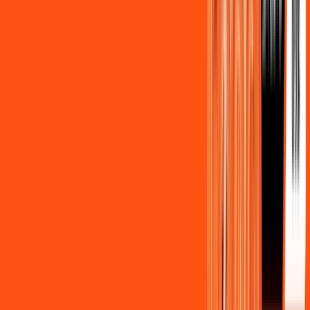
Assista filmes e séries em 4k sem interrupções