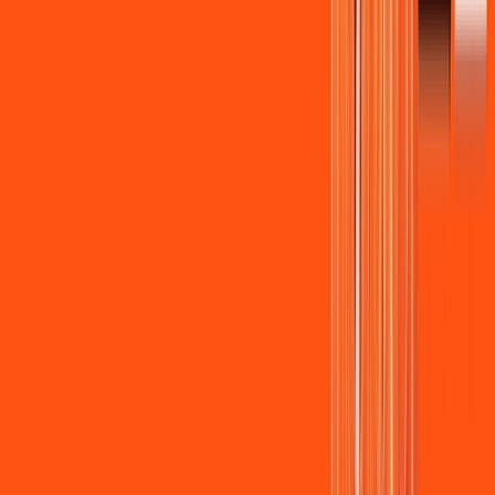
Wi-fi de alta performance para curtir e compartilhar à vontade