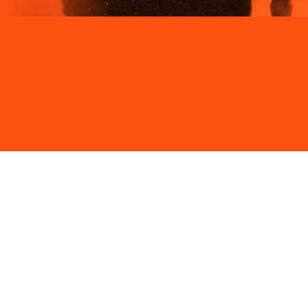
Site desenvolvido e publicado por PSP Intermediação De
Serviços LTDA I 17.082.481/0001-24. Parceiro autorizado
LIGGA. Uso da marca regulamentado. Todos os direitos
reservados.