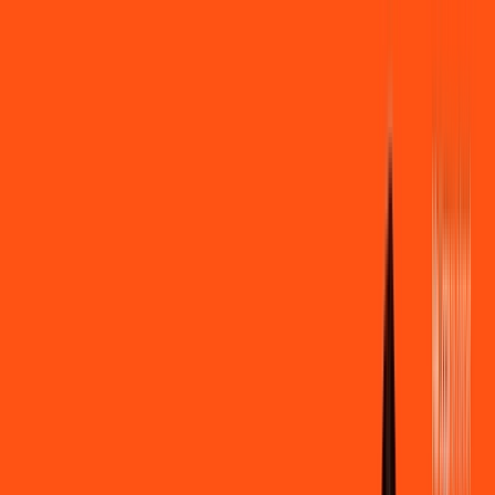
Você
Empresa
PR - Cândido de Abreu
|
Área do cliente
Contratar pelo
WhatsApp
Chat On-line
Assine Internet Fibra Ligga em
Cândido de Abreu – Planos
Imperdíveis, Ultra Velocidade e
Estabilidade
MELHOR OFERTA